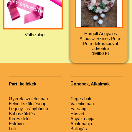
Horgolt Angyalos
Vállszalag
Ajtódísz Színes Pom-
Pom dekorációval
adventre
19900 Ft
Parti kellékek
Ünnepek, Alkalmak
Gyerek születésnap
Céges buli
Felnőtt születésnap
Valentin nap
Legény-Leánybúcsú
Farsang
Babaszületés
Húsvét
Keresztelő
Anyák napja
Esküvő
Apák napja
Lufi
Ballagás