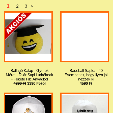
1
2
3
>
Ballagó Kalap - Gyerek
Baseball Sapka - 40
Méret - Talár Sapi Lurkóknak
Évembe telt, hogy ilyen jól
- Fekete Filc Anyagból
nézzek ki
4390 Ft
3390 Ft-tól
4590 Ft