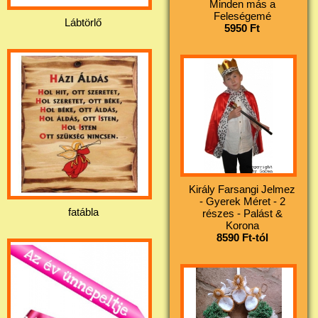
Minden más a
Feleségemé
Lábtörlő
5950 Ft
Király Farsangi Jelmez
- Gyerek Méret - 2
fatábla
részes - Palást &
Korona
8590 Ft-tól