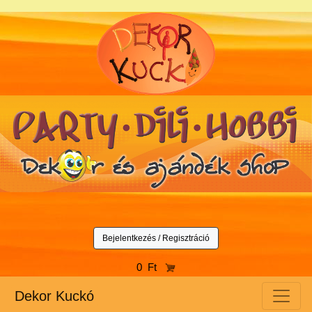
Bejelentkezés / Regisztráció
0 Ft
Dekor Kuckó