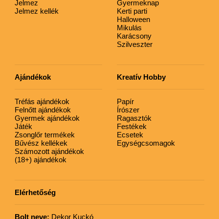
Jelmez
Gyermeknap
Jelmez kellék
Kerti parti
Halloween
Mikulás
Karácsony
Szilveszter
Ajándékok
Kreatív Hobby
Tréfás ajándékok
Papír
Felnőtt ajándékok
Írószer
Gyermek ajándékok
Ragasztók
Játék
Festékek
Zsonglőr termékek
Ecsetek
Bűvész kellékek
Egységcsomagok
Számozott ajándékok
(18+) ajándékok
Elérhetőség
Bolt neve:
Dekor Kuckó