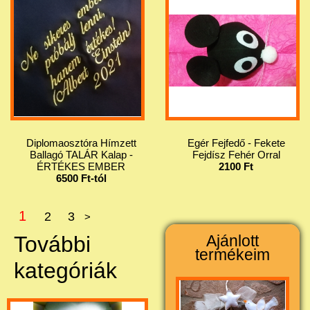
Diplomaosztóra Hímzett
Egér Fejfedő - Fekete
Ballagó TALÁR Kalap -
Fejdísz Fehér Orral
ÉRTÉKES EMBER
2100 Ft
6500 Ft-tól
1
2
3
>
További
Ajánlott
termékeim
kategóriák