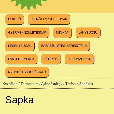
ESKÜVŐ
FELNŐTT SZÜLETÉSNAP
GYERMEK SZÜLETÉSNAP
NÉVNAP
LÁNYBÚCSÚ
LEGÉNYBÚCSÚ
BABASZÜLETÉS, KERESZTELŐ
PARTI TERMÉKEK
JÁTÉKOK
DIPLOMAOSZTÓ
NYUGDÍJASBÚCSÚZTATÓ
Kezdőlap
/
Termékeim
/
Ajándéktárgy
/
Tréfás ajándékok
Sapka