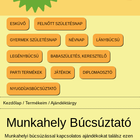
ESKÜVŐ
FELNŐTT SZÜLETÉSNAP
GYERMEK SZÜLETÉSNAP
NÉVNAP
LÁNYBÚCSÚ
LEGÉNYBÚCSÚ
BABASZÜLETÉS, KERESZTELŐ
PARTI TERMÉKEK
JÁTÉKOK
DIPLOMAOSZTÓ
NYUGDÍJASBÚCSÚZTATÓ
Kezdőlap
/
Termékeim
/
Ajándéktárgy
Munkahely Búcsúztató
Munkahelyi búcsúzással kapcsolatos ajándékokat találsz ezen