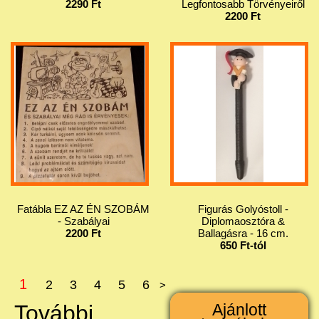
2290 Ft
Legfontosabb Törvényeiről
2200 Ft
Fatábla EZ AZ ÉN SZOBÁM
Figurás Golyóstoll -
- Szabályai
Diplomaosztóra &
2200 Ft
Ballagásra - 16 cm.
650 Ft-tól
1
2
3
4
5
6
>
További
Ajánlott