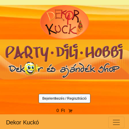
Bejelentkezés / Regisztráció
0 Ft
Dekor Kuckó