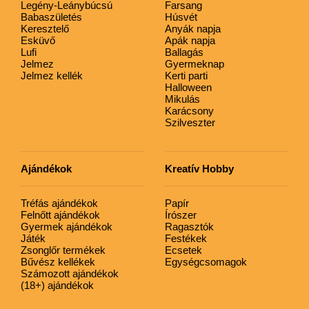
Legény-Leánybúcsú
Farsang
Babaszületés
Húsvét
Keresztelő
Anyák napja
Esküvő
Apák napja
Lufi
Ballagás
Jelmez
Gyermeknap
Jelmez kellék
Kerti parti
Halloween
Mikulás
Karácsony
Szilveszter
Ajándékok
Kreatív Hobby
Tréfás ajándékok
Papír
Felnőtt ajándékok
Írószer
Gyermek ajándékok
Ragasztók
Játék
Festékek
Zsonglőr termékek
Ecsetek
Bűvész kellékek
Egységcsomagok
Számozott ajándékok
(18+) ajándékok