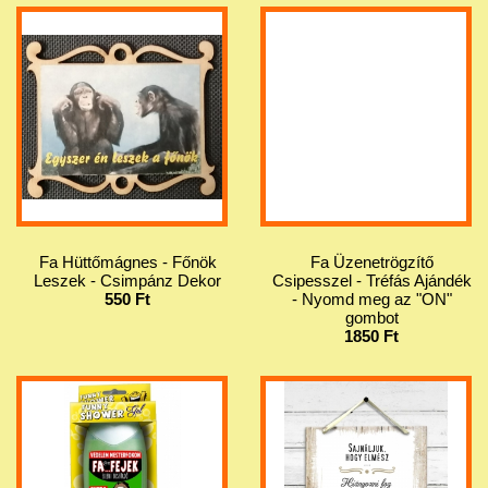
Fa Hüttőmágnes - Főnök
Fa Üzenetrögzítő
Leszek - Csimpánz Dekor
Csipesszel - Tréfás Ajándék
550 Ft
- Nyomd meg az "ON"
gombot
1850 Ft