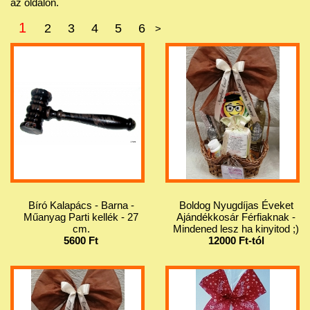
az oldalon.
1
2
3
4
5
6
>
Bíró Kalapács - Barna -
Boldog Nyugdíjas Éveket
Műanyag Parti kellék - 27
Ajándékkosár Férfiaknak -
cm.
Mindened lesz ha kinyitod ;)
5600 Ft
12000 Ft-tól