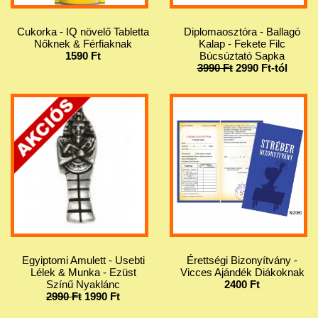
Cukorka - IQ növelő Tabletta
Diplomaosztóra - Ballagó
Nőknek & Férfiaknak
Kalap - Fekete Filc
1590 Ft
Búcsúztató Sapka
3990 Ft
2990 Ft-tól
Egyiptomi Amulett - Usebti
Érettségi Bizonyítvány -
Lélek & Munka - Ezüst
Vicces Ajándék Diákoknak
Színű Nyaklánc
2400 Ft
2990 Ft
1990 Ft