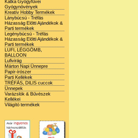
Katka Gyógyfüvei
Gyógynövények
Kreatív Hobby Termékek
Lánybúcsú - Tréfás
Házasság Előtti Ajándékok &
Parti termékek
Legénybúcsú - Tréfás
Házasság Előtti Ajándékok &
Parti termékek
LUFI, LÉGGÖMB,
BALLOON
Lufivirág
Márton Napi Ünnepre
Papír-írószer
Parti Kellékek
TRÉFÁS, DILIS cuccok
Ünnepek
Varázslók & Bűvészek
Kellékei
Világító termékek