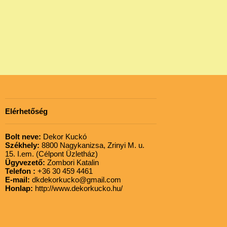
Elérhetőség
Bolt neve:
Dekor Kuckó
Székhely:
8800 Nagykanizsa, Zrinyi M. u.
15. I.em. (Célpont Üzletház)
Ügyvezető:
Zombori Katalin
Telefon :
+36 30 459 4461
E-mail:
dkdekorkucko@gmail.com
Honlap:
http://www.dekorkucko.hu/