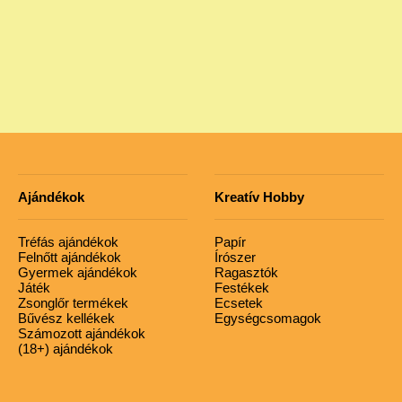
Ajándékok
Kreatív Hobby
Tréfás ajándékok
Papír
Felnőtt ajándékok
Írószer
Gyermek ajándékok
Ragasztók
Játék
Festékek
Zsonglőr termékek
Ecsetek
Bűvész kellékek
Egységcsomagok
Számozott ajándékok
(18+) ajándékok