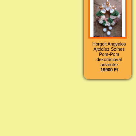
Horgolt Angyalos
Ajtódísz Színes
Pom-Pom
dekorációval
adventre
19900 Ft