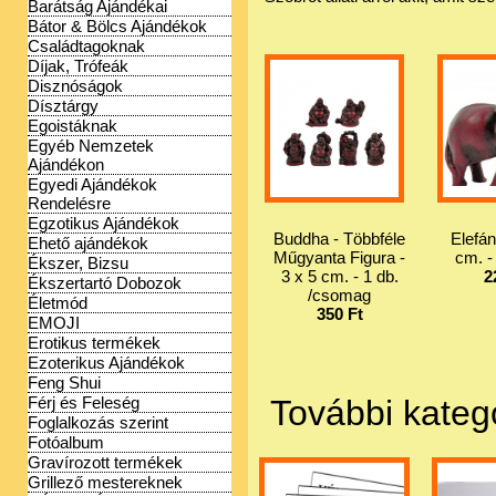
Barátság Ajándékai
Bátor & Bölcs Ajándékok
Családtagoknak
Díjak, Trófeák
Disznóságok
Dísztárgy
Egoistáknak
Egyéb Nemzetek
Ajándékon
Egyedi Ajándékok
Rendelésre
Egzotikus Ajándékok
Buddha - Többféle
Elefán
Ehető ajándékok
Műgyanta Figura -
cm. -
Ékszer, Bizsu
3 x 5 cm. - 1 db.
2
Ékszertartó Dobozok
/csomag
Életmód
350 Ft
EMOJI
Erotikus termékek
Ezoterikus Ajándékok
Feng Shui
További kateg
Férj és Feleség
Foglalkozás szerint
Fotóalbum
Gravírozott termékek
Grillező mestereknek