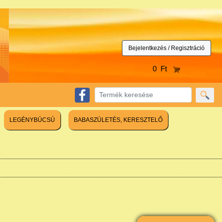
Bejelentkezés / Regisztráció
0 Ft
LEGÉNYBÚCSÚ
BABASZÜLETÉS, KERESZTELŐ