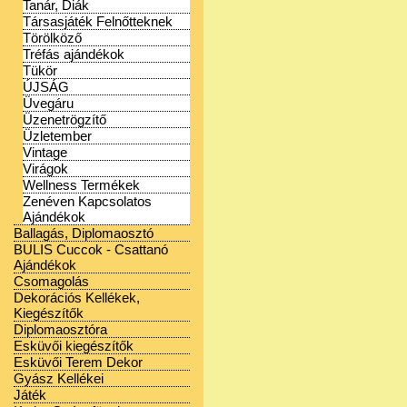
Tanár, Diák
Társasjáték Felnőtteknek
Törölköző
Tréfás ajándékok
Tükör
ÚJSÁG
Üvegáru
Üzenetrögzítő
Üzletember
Vintage
Virágok
Wellness Termékek
Zenéven Kapcsolatos
Ajándékok
Ballagás, Diplomaosztó
BULIS Cuccok - Csattanó
Ajándékok
Csomagolás
Dekorációs Kellékek,
Kiegészítők
Diplomaosztóra
Esküvői kiegészítők
Esküvői Terem Dekor
Gyász Kellékei
Játék