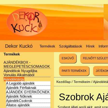
Dekor Kuckó
Termékek
Szolgáltatások
Hírek
Infor
Termékek
ESKÜVŐ
FELNŐTT SZÜLE
AJÁNDÉKBOX -
MEGLEPETÉSCSOMAGOK
Ajándékok Nyugdíjba
PARTI TERMÉKEK
JÁTÉKO
Vonulás Alkalmából
Ajándéktárgy
Kezdőlap
/
Termékeim
/
Ajándékt
A Legjobb ajándék
Ajándék Férfiaknak
AJÁNDÉK GYERKŐCNEK
Szobrok Aj
Ajándék Nőknek
AjándékCsokrok
Állatos ajándék
Szobrot állati arról akit, amit sz