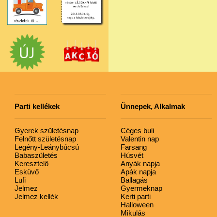
Parti kellékek
Ünnepek, Alkalmak
Gyerek születésnap
Céges buli
Felnőtt születésnap
Valentin nap
Legény-Leánybúcsú
Farsang
Babaszületés
Húsvét
Keresztelő
Anyák napja
Esküvő
Apák napja
Lufi
Ballagás
Jelmez
Gyermeknap
Jelmez kellék
Kerti parti
Halloween
Mikulás