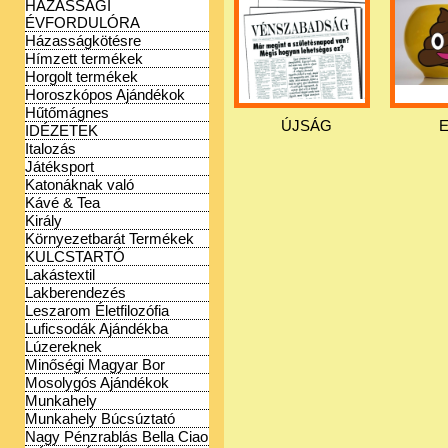
HÁZASSÁGI
ÉVFORDULÓRA
Házasságkötésre
Hímzett termékek
Horgolt termékek
Horoszkópos Ajándékok
Hűtőmágnes
ÚJSÁG
IDÉZETEK
Italozás
Játéksport
Katonáknak való
Kávé & Tea
Király
Környezetbarát Termékek
KULCSTARTÓ
Lakástextil
Lakberendezés
Leszarom Életfilozófia
Luficsodák Ajándékba
Lúzereknek
Minőségi Magyar Bor
Mosolygós Ajándékok
Munkahely
Munkahely Búcsúztató
Nagy Pénzrablás Bella Ciao