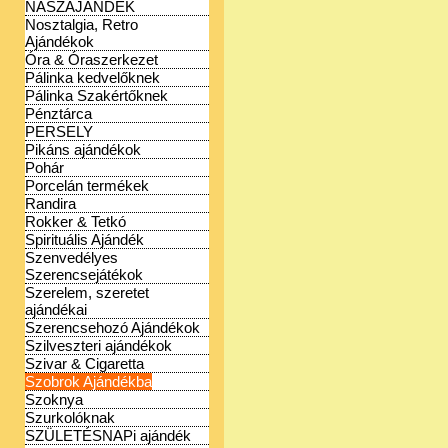
NÁSZAJÁNDÉK
Nosztalgia, Retro
Ajándékok
Óra & Óraszerkezet
Pálinka kedvelőknek
Pálinka Szakértőknek
Pénztárca
PERSELY
Pikáns ajándékok
Pohár
Porcelán termékek
Randira
Rokker & Tetkó
Spirituális Ajándék
Szenvedélyes
Szerencsejátékok
Szerelem, szeretet
ajándékai
Szerencsehozó Ajándékok
Szilveszteri ajándékok
Szivar & Cigaretta
Szobrok Ajándékba
Szoknya
Szurkolóknak
SZÜLETÉSNAPi ajándék