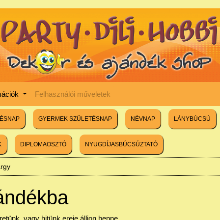
mációk
Felhasználói műveletek
TÉSNAP
GYERMEK SZÜLETÉSNAP
NÉVNAP
LÁNYBÚCSÚ
K
DIPLOMAOSZTÓ
NYUGDÍJASBÚCSÚZTATÓ
árgy
ándékba
eretünk, vagy hitünk ereje álljon benne...