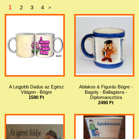
1
2
3
4
>
A Legjobb Dadus az Egész
Ablakos & Figurás Bögre -
Világon - Bögre
Bagoly - Ballagásra -
1590 Ft
Diplomaosztóra
2490 Ft