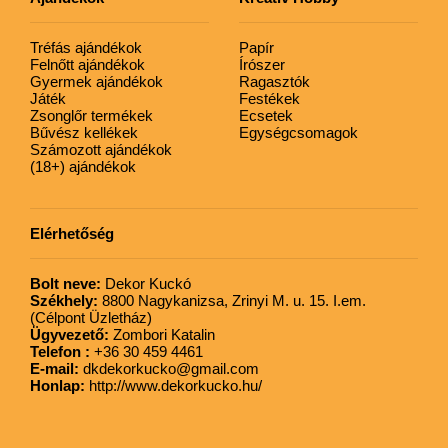
Tréfás ajándékok
Papír
Felnőtt ajándékok
Írószer
Gyermek ajándékok
Ragasztók
Játék
Festékek
Zsonglőr termékek
Ecsetek
Bűvész kellékek
Egységcsomagok
Számozott ajándékok
(18+) ajándékok
Elérhetőség
Bolt neve:
Dekor Kuckó
Székhely:
8800 Nagykanizsa, Zrinyi M. u. 15. I.em.
(Célpont Üzletház)
Ügyvezető:
Zombori Katalin
Telefon :
+36 30 459 4461
E-mail:
dkdekorkucko@gmail.com
Honlap:
http://www.dekorkucko.hu/