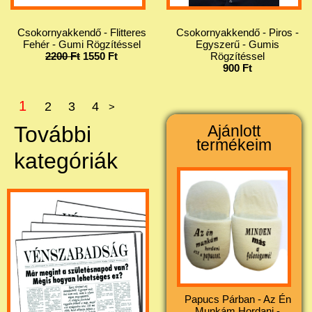
Csokornyakkendő - Flitteres
Csokornyakkendő - Piros -
Fehér - Gumi Rögzítéssel
Egyszerű - Gumis
2200 Ft
1550 Ft
Rögzítéssel
900 Ft
1
2
3
4
>
További
Ajánlott
termékeim
kategóriák
Papucs Párban - Az Én
Munkám Hordani -