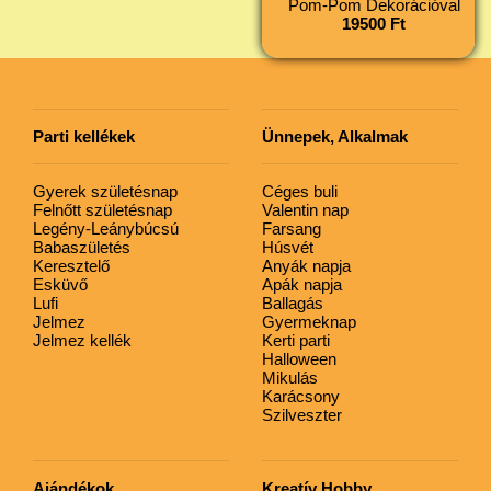
Pom-Pom Dekorációval
19500 Ft
Parti kellékek
Ünnepek, Alkalmak
Gyerek születésnap
Céges buli
Felnőtt születésnap
Valentin nap
Legény-Leánybúcsú
Farsang
Babaszületés
Húsvét
Keresztelő
Anyák napja
Esküvő
Apák napja
Lufi
Ballagás
Jelmez
Gyermeknap
Jelmez kellék
Kerti parti
Halloween
Mikulás
Karácsony
Szilveszter
Ajándékok
Kreatív Hobby