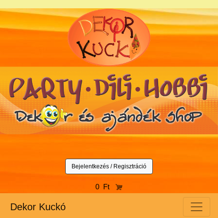
Bejelentkezés / Regisztráció
0 Ft
Dekor Kuckó