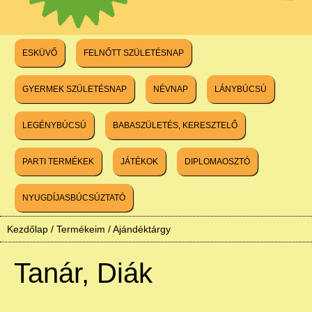
ESKÜVŐ
FELNŐTT SZÜLETÉSNAP
GYERMEK SZÜLETÉSNAP
NÉVNAP
LÁNYBÚCSÚ
LEGÉNYBÚCSÚ
BABASZÜLETÉS, KERESZTELŐ
PARTI TERMÉKEK
JÁTÉKOK
DIPLOMAOSZTÓ
NYUGDÍJASBÚCSÚZTATÓ
Kezdőlap
/
Termékeim
/
Ajándéktárgy
Tanár, Diák