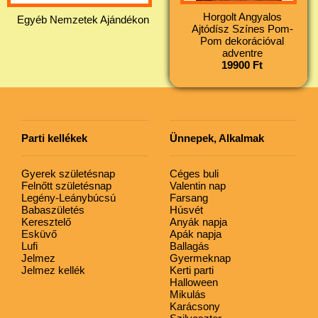
Horgolt Angyalos
Egyéb Nemzetek Ajándékon
Ajtódísz Színes Pom-
Pom dekorációval
adventre
19900 Ft
Parti kellékek
Ünnepek, Alkalmak
Gyerek születésnap
Céges buli
Felnőtt születésnap
Valentin nap
Legény-Leánybúcsú
Farsang
Babaszületés
Húsvét
Keresztelő
Anyák napja
Esküvő
Apák napja
Lufi
Ballagás
Jelmez
Gyermeknap
Jelmez kellék
Kerti parti
Halloween
Mikulás
Karácsony