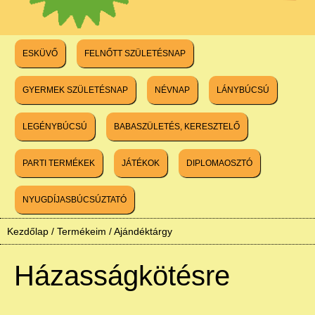
ESKÜVŐ
FELNŐTT SZÜLETÉSNAP
GYERMEK SZÜLETÉSNAP
NÉVNAP
LÁNYBÚCSÚ
LEGÉNYBÚCSÚ
BABASZÜLETÉS, KERESZTELŐ
PARTI TERMÉKEK
JÁTÉKOK
DIPLOMAOSZTÓ
NYUGDÍJASBÚCSÚZTATÓ
Kezdőlap
/
Termékeim
/
Ajándéktárgy
Házasságkötésre