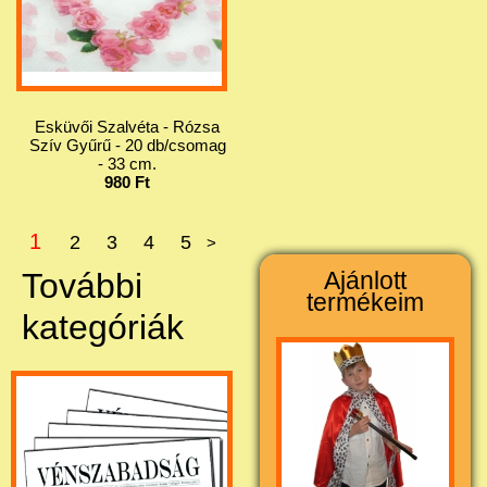
Esküvői Szalvéta - Rózsa
Szív Gyűrű - 20 db/csomag
- 33 cm.
980 Ft
1
2
3
4
5
>
További
Ajánlott
termékeim
kategóriák