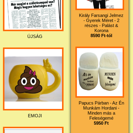
Király Farsangi Jelmez
- Gyerek Méret - 2
részes - Palást &
Korona
8590 Ft-tól
ÚJSÁG
Papucs Párban - Az Én
Munkám Hordani -
Minden más a
EMOJI
Feleségemé
5950 Ft