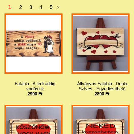
1
2
3
4
5
>
Fatábla - A férfi addig
Állványos Fatábla - Dupla
vadászik
Szíves - Egyediesíthető
2990 Ft
2890 Ft