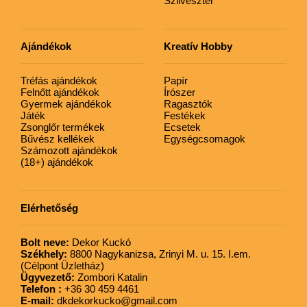
Szilveszter
Ajándékok
Kreatív Hobby
Tréfás ajándékok
Papír
Felnőtt ajándékok
Írószer
Gyermek ajándékok
Ragasztók
Játék
Festékek
Zsonglőr termékek
Ecsetek
Bűvész kellékek
Egységcsomagok
Számozott ajándékok
(18+) ajándékok
Elérhetőség
Bolt neve:
Dekor Kuckó
Székhely:
8800 Nagykanizsa, Zrinyi M. u. 15. I.em.
(Célpont Üzletház)
Ügyvezető:
Zombori Katalin
Telefon :
+36 30 459 4461
E-mail:
dkdekorkucko@gmail.com