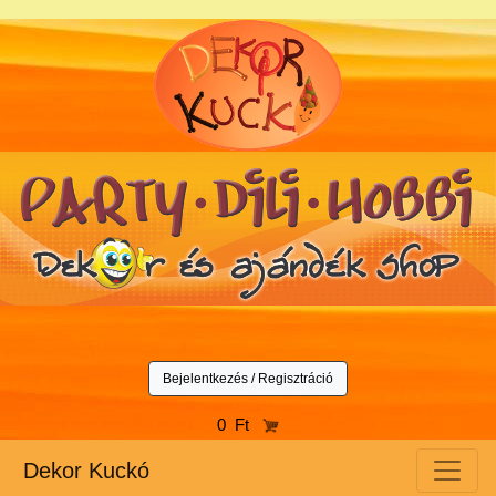
Bejelentkezés / Regisztráció
0 Ft
Dekor Kuckó