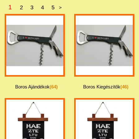
1
2
3
4
5
>
Boros Ajándékok
(64)
Boros Kiegészítők
(46)