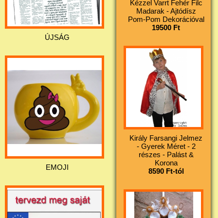
Kézzel Varrt Fehér Filc
Madarak - Ajtódísz
Pom-Pom Dekorációval
19500 Ft
ÚJSÁG
Király Farsangi Jelmez
- Gyerek Méret - 2
részes - Palást &
Korona
EMOJI
8590 Ft-tól