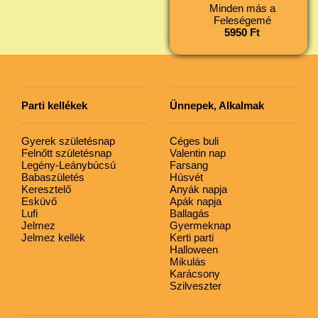
Minden más a
Feleségemé
5950 Ft
Parti kellékek
Ünnepek, Alkalmak
Gyerek születésnap
Céges buli
Felnőtt születésnap
Valentin nap
Legény-Leánybúcsú
Farsang
Babaszületés
Húsvét
Keresztelő
Anyák napja
Esküvő
Apák napja
Lufi
Ballagás
Jelmez
Gyermeknap
Jelmez kellék
Kerti parti
Halloween
Mikulás
Karácsony
Szilveszter