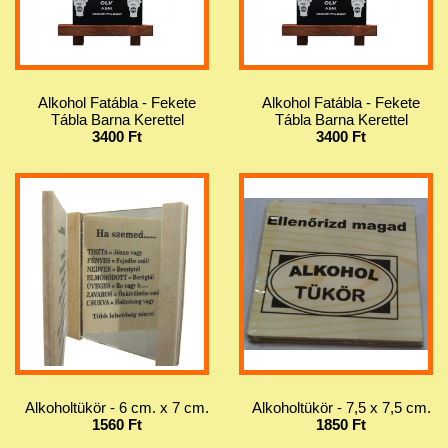
Alkohol Fatábla - Fekete
Alkohol Fatábla - Fekete
Tábla Barna Kerettel
Tábla Barna Kerettel
3400 Ft
3400 Ft
Alkoholtükör - 6 cm. x 7 cm.
Alkoholtükör - 7,5 x 7,5 cm.
1560 Ft
1850 Ft