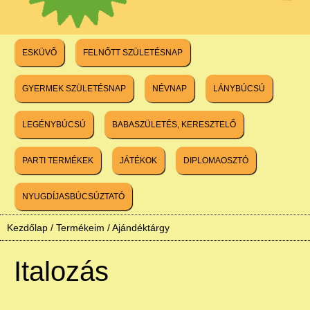
ESKÜVŐ
FELNŐTT SZÜLETÉSNAP
GYERMEK SZÜLETÉSNAP
NÉVNAP
LÁNYBÚCSÚ
LEGÉNYBÚCSÚ
BABASZÜLETÉS, KERESZTELŐ
PARTI TERMÉKEK
JÁTÉKOK
DIPLOMAOSZTÓ
NYUGDÍJASBÚCSÚZTATÓ
Kezdőlap
/
Termékeim
/
Ajándéktárgy
Italozás