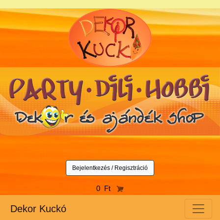
Bejelentkezés / Regisztráció
0 Ft
Dekor Kuckó