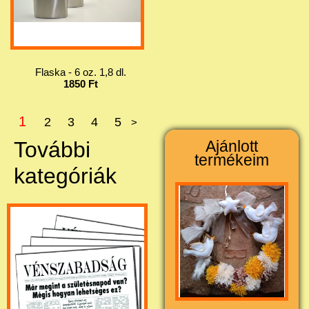
Flaska - 6 oz. 1,8 dl.
1850 Ft
1
2
3
4
5
>
További
Ajánlott
termékeim
kategóriák