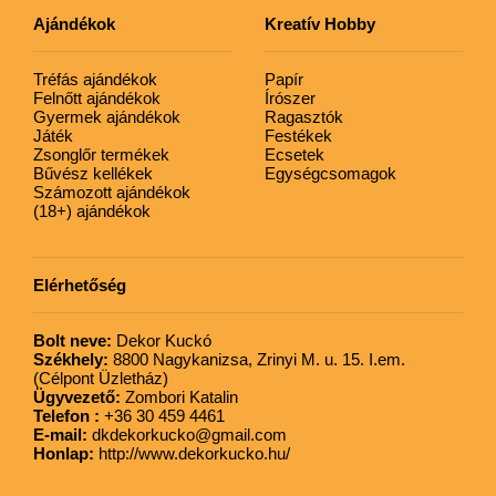
Ajándékok
Kreatív Hobby
Tréfás ajándékok
Papír
Felnőtt ajándékok
Írószer
Gyermek ajándékok
Ragasztók
Játék
Festékek
Zsonglőr termékek
Ecsetek
Bűvész kellékek
Egységcsomagok
Számozott ajándékok
(18+) ajándékok
Elérhetőség
Bolt neve:
Dekor Kuckó
Székhely:
8800 Nagykanizsa, Zrinyi M. u. 15. I.em.
(Célpont Üzletház)
Ügyvezető:
Zombori Katalin
Telefon :
+36 30 459 4461
E-mail:
dkdekorkucko@gmail.com
Honlap:
http://www.dekorkucko.hu/