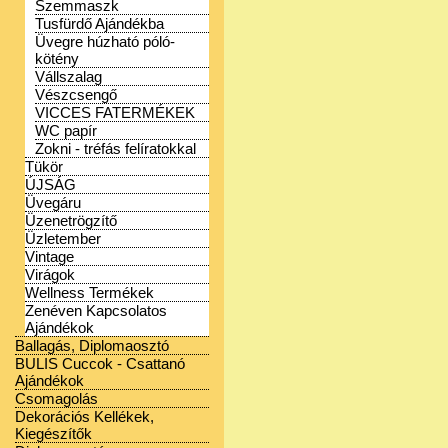
Szemmaszk
Tusfürdő Ajándékba
Üvegre húzható póló-
kötény
Vállszalag
Vészcsengő
VICCES FATERMÉKEK
WC papír
Zokni - tréfás felíratokkal
Tükör
ÚJSÁG
Üvegáru
Üzenetrögzítő
Üzletember
Vintage
Virágok
Wellness Termékek
Zenéven Kapcsolatos
Ajándékok
Ballagás, Diplomaosztó
BULIS Cuccok - Csattanó
Ajándékok
Csomagolás
Dekorációs Kellékek,
Kiegészítők