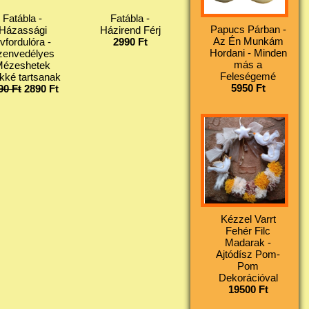
Fatábla -
Fatábla -
Papucs Párban -
Házassági
Házirend Férj
Az Én Munkám
vfordulóra -
2990 Ft
Hordani - Minden
zenvedélyes
más a
Mézeshetek
Feleségemé
kké tartsanak
5950 Ft
90 Ft
2890 Ft
Kézzel Varrt
Fehér Filc
Madarak -
Ajtódísz Pom-
Pom
Dekorációval
19500 Ft