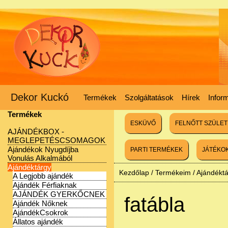
Dekor Kuckó
Termékek
Szolgáltatások
Hírek
Infor
Termékek
ESKÜVŐ
FELNŐTT SZÜLE
AJÁNDÉKBOX -
MEGLEPETÉSCSOMAGOK
Ajándékok Nyugdíjba
PARTI TERMÉKEK
JÁTÉKO
Vonulás Alkalmából
Ajándéktárgy
Kezdőlap
/
Termékeim
/
Ajándékt
A Legjobb ajándék
Ajándék Férfiaknak
AJÁNDÉK GYERKŐCNEK
fatábla
Ajándék Nőknek
AjándékCsokrok
Állatos ajándék