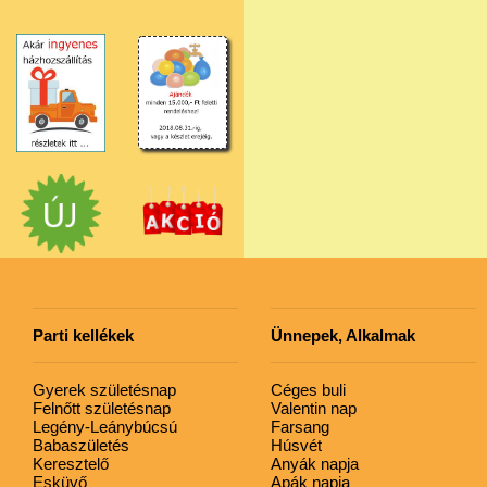
Parti kellékek
Ünnepek, Alkalmak
Gyerek születésnap
Céges buli
Felnőtt születésnap
Valentin nap
Legény-Leánybúcsú
Farsang
Babaszületés
Húsvét
Keresztelő
Anyák napja
Esküvő
Apák napja