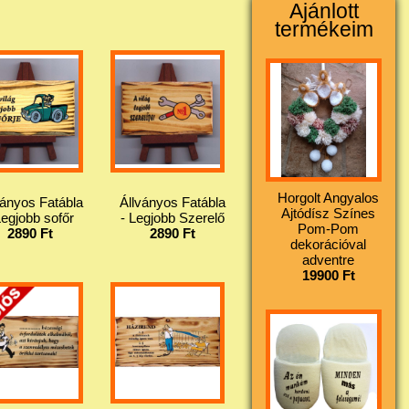
Ajánlott
termékeim
Horgolt Angyalos
ványos Fatábla
Állványos Fatábla
Ajtódísz Színes
Legjobb sofőr
- Legjobb Szerelő
Pom-Pom
2890 Ft
2890 Ft
dekorációval
adventre
19900 Ft