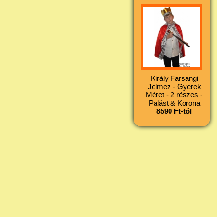
Király Farsangi
Jelmez - Gyerek
Méret - 2 részes -
Palást & Korona
8590 Ft-tól