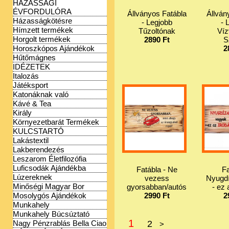
HÁZASSÁGI
ÉVFORDULÓRA
Állványos Fatábla
Állván
Házasságkötésre
- Legjobb
- 
Hímzett termékek
Tűzoltónak
Víz
Horgolt termékek
2890 Ft
S
Horoszkópos Ajándékok
2
Hűtőmágnes
IDÉZETEK
Italozás
Játéksport
Katonáknak való
Kávé & Tea
Király
Környezetbarát Termékek
KULCSTARTÓ
Lakástextil
Lakberendezés
Leszarom Életfilozófia
Luficsodák Ajándékba
Fatábla - Ne
Fa
Lúzereknek
vezess
Nyugdí
Minőségi Magyar Bor
gyorsabban/autós
- ez
2990 Ft
2
Mosolygós Ajándékok
Munkahely
Munkahely Búcsúztató
1
2
Nagy Pénzrablás Bella Ciao
>