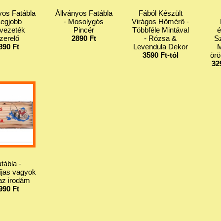
yos Fatábla
Állványos Fatábla
Fából Készült
Legjobb
- Mosolygós
Virágos Hőmérő -
vezeték
Pincér
Többféle Mintával
é
zerelő
2890 Ft
- Rózsa &
S
890 Ft
Levendula Dekor
3590 Ft-tól
örö
32
tábla -
jas vagyok
 az irodám
990 Ft