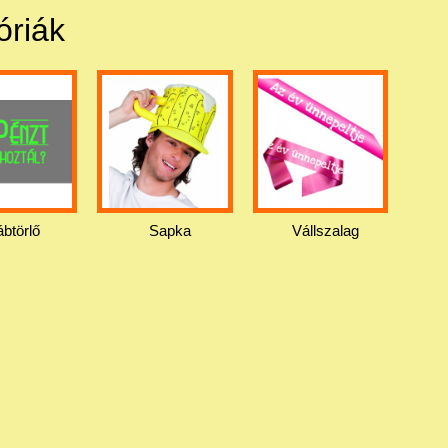
óriák
ábtörlő
Sapka
Vállszalag