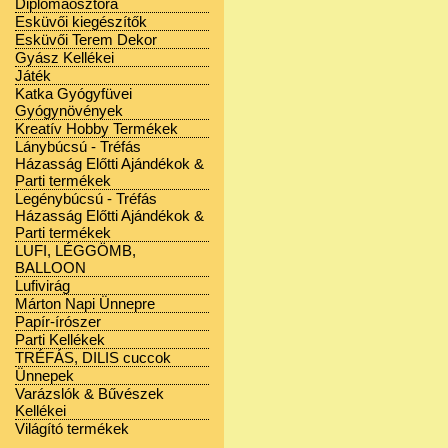
Diplomaosztóra
Esküvői kiegészítők
Esküvői Terem Dekor
Gyász Kellékei
Játék
Katka Gyógyfüvei
Gyógynövények
Kreatív Hobby Termékek
Lánybúcsú - Tréfás
Házasság Előtti Ajándékok &
Parti termékek
Legénybúcsú - Tréfás
Házasság Előtti Ajándékok &
Parti termékek
LUFI, LÉGGÖMB,
BALLOON
Lufivirág
Márton Napi Ünnepre
Papír-írószer
Parti Kellékek
TRÉFÁS, DILIS cuccok
Ünnepek
Varázslók & Bűvészek
Kellékei
Világító termékek