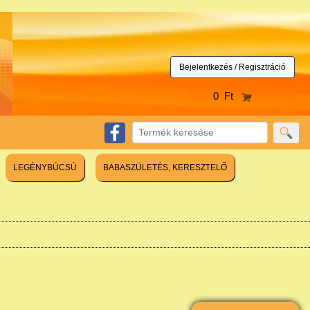
Bejelentkezés / Regisztráció
0 Ft
LEGÉNYBÚCSÚ
BABASZÜLETÉS, KERESZTELŐ