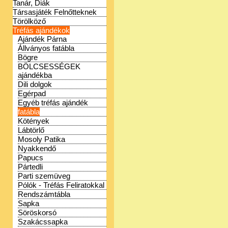
Tanár, Diák
Társasjáték Felnőtteknek
Törölköző
Tréfás ajándékok
Ajándék Párna
Állványos fatábla
Bögre
BÖLCSESSÉGEK
ajándékba
Dili dolgok
Egérpad
Egyéb tréfás ajándék
fatábla
Kötények
Lábtörlő
Mosoly Patika
Nyakkendő
Papucs
Pártedli
Parti szemüveg
Pólók - Tréfás Feliratokkal
Rendszámtábla
Sapka
Söröskorsó
Szakácssapka