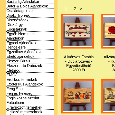
Barátság Ajándékai
Bátor & Bölcs Ajándékok
1
2
>
Családtagoknak
Díjak, Trófeák
Disznóságok
Dísztárgy
Egoistáknak
Egyéb Nemzetek
Ajándékon
Egyedi Ajándékok
Rendelésre
Egzotikus Ajándékok
Ehető ajándékok
Állványos Fatábla
Állván
Ékszer, Bizsu
- Dupla Szíves -
- K
Egyediesíthető
B
Ékszertartó Dobozok
2890 Ft
2
Életmód
EMOJI
Erotikus termékek
Ezoterikus Ajándékok
Feng Shui
Férj és Feleség
Foglalkozás szerint
Fotóalbum
Gravírozott termékek
Grillező mestereknek