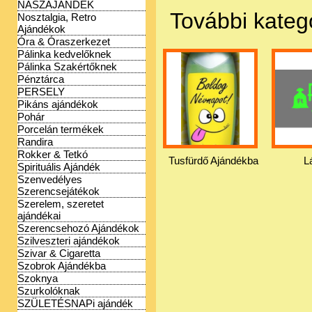
NÁSZAJÁNDÉK
További kateg
Nosztalgia, Retro
Ajándékok
Óra & Óraszerkezet
Pálinka kedvelőknek
Pálinka Szakértőknek
Pénztárca
PERSELY
Pikáns ajándékok
Pohár
Porcelán termékek
Randira
Rokker & Tetkó
Tusfürdő Ajándékba
L
Spirituális Ajándék
Szenvedélyes
Szerencsejátékok
Szerelem, szeretet
ajándékai
Szerencsehozó Ajándékok
Szilveszteri ajándékok
Szivar & Cigaretta
Szobrok Ajándékba
Szoknya
Szurkolóknak
SZÜLETÉSNAPi ajándék