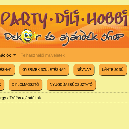
mációk
Felhasználói műveletek
TÉSNAP
GYERMEK SZÜLETÉSNAP
NÉVNAP
LÁNYBÚCSÚ
K
DIPLOMAOSZTÓ
NYUGDÍJASBÚCSÚZTATÓ
árgy
/
Tréfás ajándékok