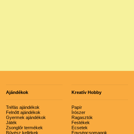
Ajándékok
Kreatív Hobby
Tréfás ajándékok
Papír
Felnőtt ajándékok
Írószer
Gyermek ajándékok
Ragasztók
Játék
Festékek
Zsonglőr termékek
Ecsetek
Bűvész kellékek
Egységcsomagok