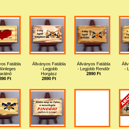
yos Fatábla
Állványos Fatábla
Állványos Fatábla
Áll
ülönleges
- Legjobb
- Legjobb Rendőr
- 
arátnő
Horgász
2890 Ft
890 Ft
2890 Ft