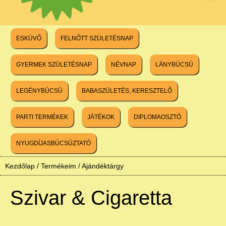
ESKÜVŐ
FELNŐTT SZÜLETÉSNAP
GYERMEK SZÜLETÉSNAP
NÉVNAP
LÁNYBÚCSÚ
LEGÉNYBÚCSÚ
BABASZÜLETÉS, KERESZTELŐ
PARTI TERMÉKEK
JÁTÉKOK
DIPLOMAOSZTÓ
NYUGDÍJASBÚCSÚZTATÓ
Kezdőlap
/
Termékeim
/
Ajándéktárgy
Szivar & Cigaretta