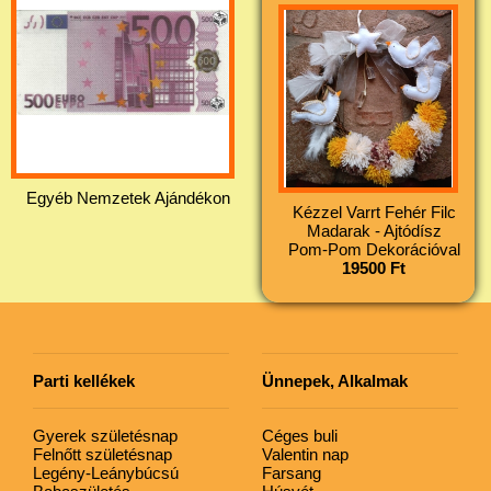
Egyéb Nemzetek Ajándékon
Kézzel Varrt Fehér Filc
Madarak - Ajtódísz
Pom-Pom Dekorációval
19500 Ft
Parti kellékek
Ünnepek, Alkalmak
Gyerek születésnap
Céges buli
Felnőtt születésnap
Valentin nap
Legény-Leánybúcsú
Farsang