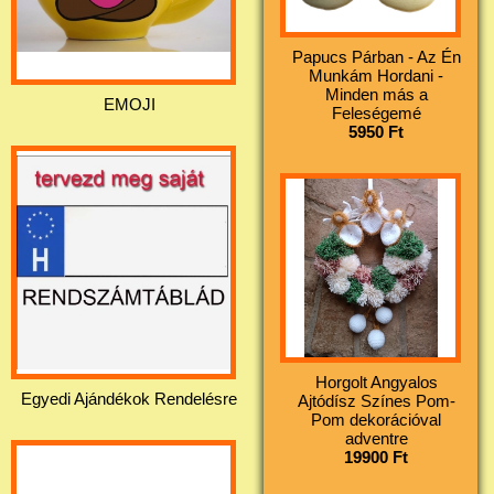
Papucs Párban - Az Én
Munkám Hordani -
Minden más a
EMOJI
Feleségemé
5950 Ft
Horgolt Angyalos
Egyedi Ajándékok Rendelésre
Ajtódísz Színes Pom-
Pom dekorációval
adventre
19900 Ft