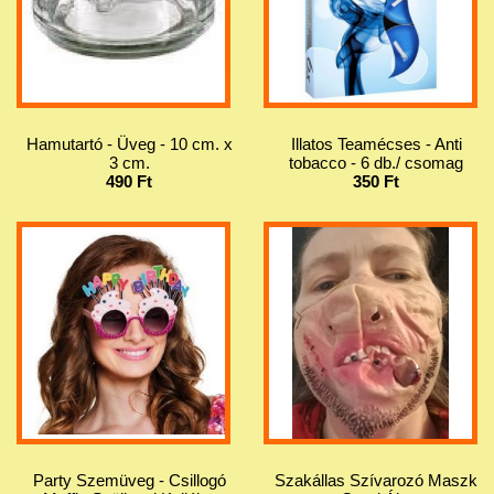
Hamutartó - Üveg - 10 cm. x
Illatos Teamécses - Anti
3 cm.
tobacco - 6 db./ csomag
490 Ft
350 Ft
Party Szemüveg - Csillogó
Szakállas Szívarozó Maszk