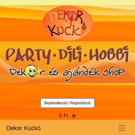
Bejelentkezés / Regisztráció
0 Ft
Dekor Kuckó