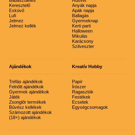
Babaszületés
Húsvét
Keresztelő
Anyák napja
Esküvő
Apák napja
Lufi
Ballagás
Jelmez
Gyermeknap
Jelmez kellék
Kerti parti
Halloween
Mikulás
Karácsony
Szilveszter
Ajándékok
Kreatív Hobby
Tréfás ajándékok
Papír
Felnőtt ajándékok
Írószer
Gyermek ajándékok
Ragasztók
Játék
Festékek
Zsonglőr termékek
Ecsetek
Bűvész kellékek
Egységcsomagok
Számozott ajándékok
(18+) ajándékok