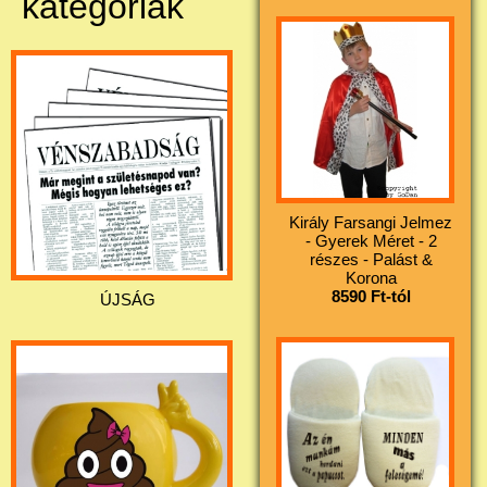
kategóriák
Király Farsangi Jelmez
- Gyerek Méret - 2
részes - Palást &
Korona
8590 Ft-tól
ÚJSÁG