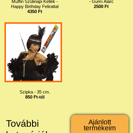
Muffin Szülinapi Kellék -
- Gumi Álarc
Happy Birthday Felirattal
2500 Ft
4350 Ft
Szipka - 35 cm.
850 Ft-tól
További
Ajánlott
termékeim