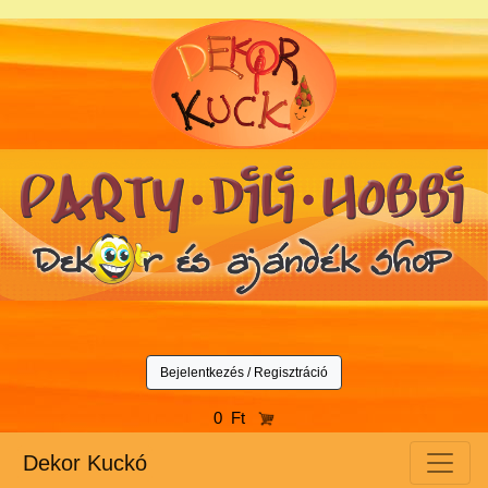
Bejelentkezés / Regisztráció
0 Ft
Dekor Kuckó