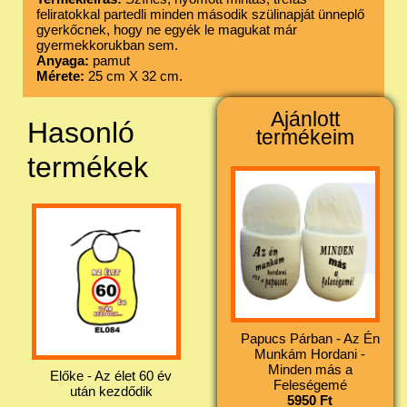
feliratokkal partedli minden második szülinapját ünneplő
gyerkőcnek, hogy ne egyék le magukat már
gyermekkorukban sem.
Anyaga:
pamut
Mérete:
25 cm X 32 cm.
Ajánlott
Hasonló
termékeim
termékek
Papucs Párban - Az Én
Munkám Hordani -
Minden más a
Előke - Az élet 60 év
Feleségemé
után kezdődik
5950 Ft