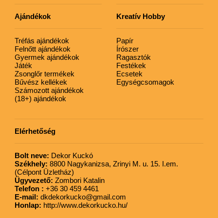
Ajándékok
Kreatív Hobby
Tréfás ajándékok
Papír
Felnőtt ajándékok
Írószer
Gyermek ajándékok
Ragasztók
Játék
Festékek
Zsonglőr termékek
Ecsetek
Bűvész kellékek
Egységcsomagok
Számozott ajándékok
(18+) ajándékok
Elérhetőség
Bolt neve:
Dekor Kuckó
Székhely:
8800 Nagykanizsa, Zrinyi M. u. 15. I.em.
(Célpont Üzletház)
Ügyvezető:
Zombori Katalin
Telefon :
+36 30 459 4461
E-mail:
dkdekorkucko@gmail.com
Honlap:
http://www.dekorkucko.hu/