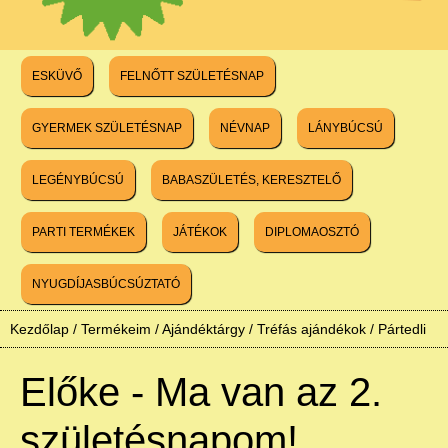
ESKÜVŐ
FELNŐTT SZÜLETÉSNAP
GYERMEK SZÜLETÉSNAP
NÉVNAP
LÁNYBÚCSÚ
LEGÉNYBÚCSÚ
BABASZÜLETÉS, KERESZTELŐ
PARTI TERMÉKEK
JÁTÉKOK
DIPLOMAOSZTÓ
NYUGDÍJASBÚCSÚZTATÓ
Kezdőlap
/
Termékeim
/
Ajándéktárgy
/
Tréfás ajándékok
/
Pártedli
Előke - Ma van az 2.
születésnapom!