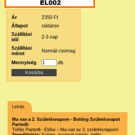
Ár
2350 Ft
Állapot
raktáron
Szállítási
2-3 nap
idő
Szállítási
Normál csomag
méret
Mennyiség
db
Leírás
Ma van a 2. Születésnapom - Boldog Születésnapot
Partedli
Tréfás Partedli - Előke – Ma van az 2. születésnapom!
Termékleírás:
Színes, nyomott mintás, tréfás