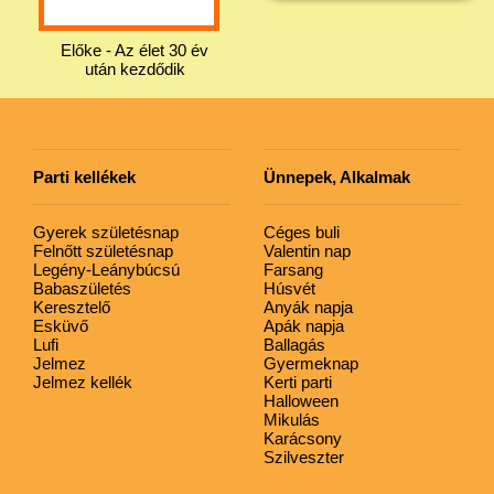
Előke - Az élet 30 év
után kezdődik
Parti kellékek
Ünnepek, Alkalmak
Gyerek születésnap
Céges buli
Felnőtt születésnap
Valentin nap
Legény-Leánybúcsú
Farsang
Babaszületés
Húsvét
Keresztelő
Anyák napja
Esküvő
Apák napja
Lufi
Ballagás
Jelmez
Gyermeknap
Jelmez kellék
Kerti parti
Halloween
Mikulás
Karácsony
Szilveszter