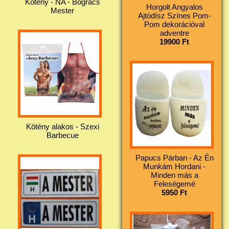
Kötény - NA - Bogrács
Horgolt Angyalos
Mester
Ajtódísz Színes Pom-
Pom dekorációval
adventre
19900 Ft
Kötény alakos - Szexi
Barbecue
Papucs Párban - Az Én
Munkám Hordani -
Minden más a
Feleségemé
5950 Ft