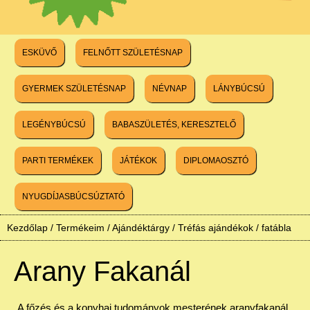
ESKÜVŐ
FELNŐTT SZÜLETÉSNAP
GYERMEK SZÜLETÉSNAP
NÉVNAP
LÁNYBÚCSÚ
LEGÉNYBÚCSÚ
BABASZÜLETÉS, KERESZTELŐ
PARTI TERMÉKEK
JÁTÉKOK
DIPLOMAOSZTÓ
NYUGDÍJASBÚCSÚZTATÓ
Kezdőlap
/
Termékeim
/
Ajándéktárgy
/
Tréfás ajándékok
/
fatábla
Arany Fakanál
A főzés és a konyhai tudományok mesterének aranyfakanál