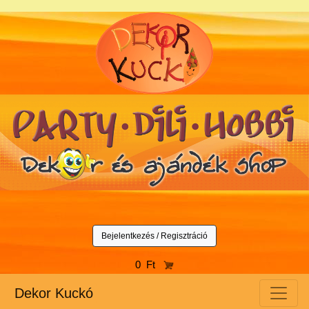
Bejelentkezés / Regisztráció
0 Ft
Dekor Kuckó