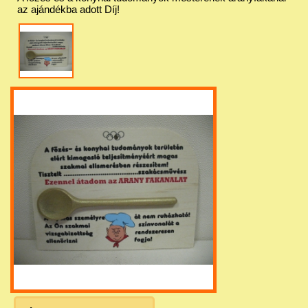
az ajándékba adott Díj!