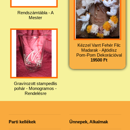
Rendszámtábla - A
Mester
Kézzel Varrt Fehér Filc
Madarak - Ajtódísz
Pom-Pom Dekorációval
19500 Ft
Gravírozott stampedlis
pohár - Monogramos -
Rendelésre
Parti kellékek
Ünnepek, Alkalmak