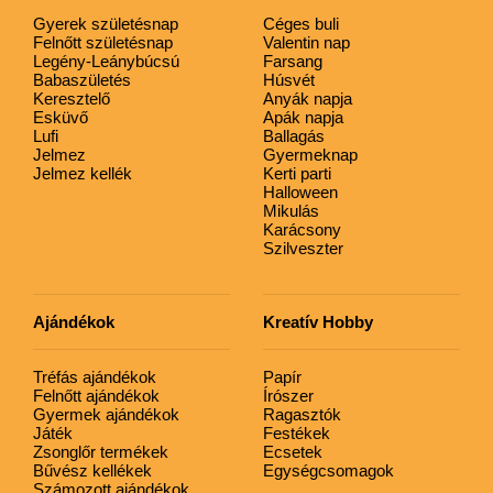
Gyerek születésnap
Céges buli
Felnőtt születésnap
Valentin nap
Legény-Leánybúcsú
Farsang
Babaszületés
Húsvét
Keresztelő
Anyák napja
Esküvő
Apák napja
Lufi
Ballagás
Jelmez
Gyermeknap
Jelmez kellék
Kerti parti
Halloween
Mikulás
Karácsony
Szilveszter
Ajándékok
Kreatív Hobby
Tréfás ajándékok
Papír
Felnőtt ajándékok
Írószer
Gyermek ajándékok
Ragasztók
Játék
Festékek
Zsonglőr termékek
Ecsetek
Bűvész kellékek
Egységcsomagok
Számozott ajándékok