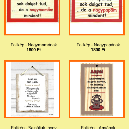
Falikép - Nagymamának
Falikép - Nagypapának
1800 Ft
1800 Ft
Falikép - Sajnáljuk, hogy
Falikép – Anyának