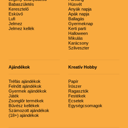
Babaszületés
Húsvét
Keresztelő
Anyák napja
Esküvő
Apák napja
Lufi
Ballagás
Jelmez
Gyermeknap
Jelmez kellék
Kerti parti
Halloween
Mikulás
Karácsony
Szilveszter
Ajándékok
Kreatív Hobby
Tréfás ajándékok
Papír
Felnőtt ajándékok
Írószer
Gyermek ajándékok
Ragasztók
Játék
Festékek
Zsonglőr termékek
Ecsetek
Bűvész kellékek
Egységcsomagok
Számozott ajándékok
(18+) ajándékok