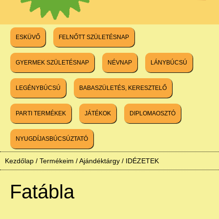
ESKÜVŐ
FELNŐTT SZÜLETÉSNAP
GYERMEK SZÜLETÉSNAP
NÉVNAP
LÁNYBÚCSÚ
LEGÉNYBÚCSÚ
BABASZÜLETÉS, KERESZTELŐ
PARTI TERMÉKEK
JÁTÉKOK
DIPLOMAOSZTÓ
NYUGDÍJASBÚCSÚZTATÓ
Kezdőlap
/
Termékeim
/
Ajándéktárgy
/
IDÉZETEK
Fatábla