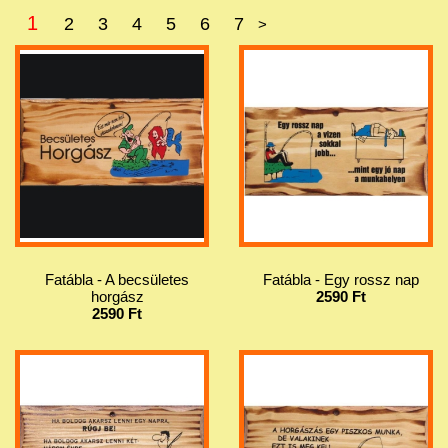
1
2
3
4
5
6
7
>
Fatábla - A becsületes
Fatábla - Egy rossz nap
horgász
2590 Ft
2590 Ft