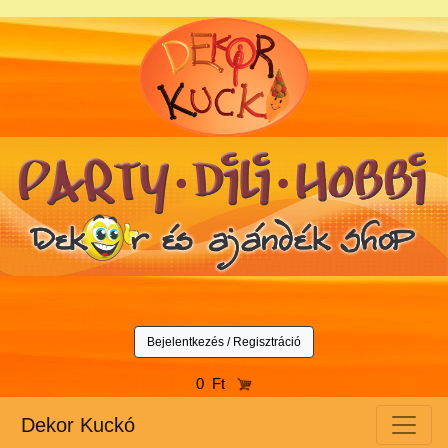
Bejelentkezés / Regisztráció
0 Ft
Dekor Kuckó