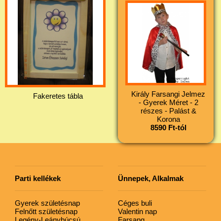
Király Farsangi Jelmez
Fakeretes tábla
- Gyerek Méret - 2
részes - Palást &
Korona
8590 Ft-tól
Parti kellékek
Ünnepek, Alkalmak
Gyerek születésnap
Céges buli
Felnőtt születésnap
Valentin nap
Legény-Leánybúcsú
Farsang