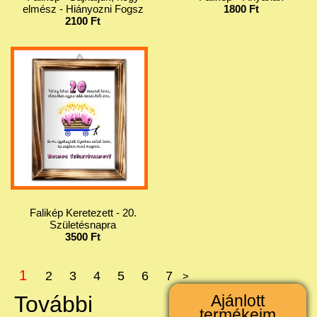
elmész - Hiányozni Fogsz
1800 Ft
2100 Ft
Falikép Keretezett - 20.
Születésnapra
3500 Ft
1
2
3
4
5
6
7
>
További
Ajánlott
termékeim