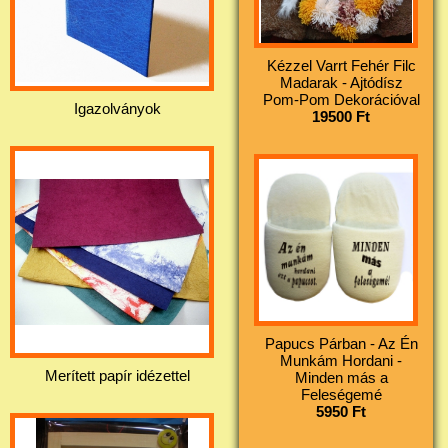
Kézzel Varrt Fehér Filc
Madarak - Ajtódísz
Pom-Pom Dekorációval
Igazolványok
19500 Ft
Papucs Párban - Az Én
Munkám Hordani -
Merített papír idézettel
Minden más a
Feleségemé
5950 Ft