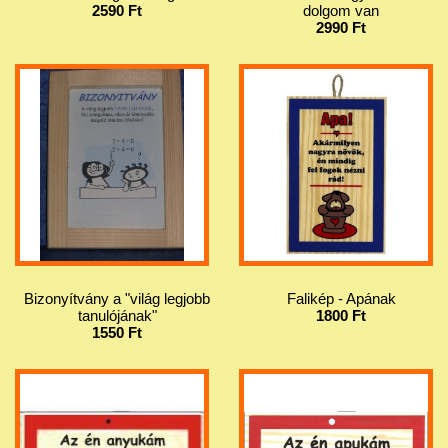
2590 Ft
dolgom van
2990 Ft
Bizonyítvány a "világ legjobb
Falikép - Apának
tanulójának"
1800 Ft
1550 Ft