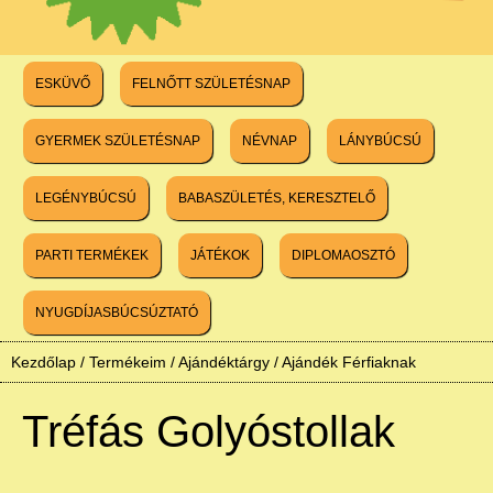
ESKÜVŐ
FELNŐTT SZÜLETÉSNAP
GYERMEK SZÜLETÉSNAP
NÉVNAP
LÁNYBÚCSÚ
LEGÉNYBÚCSÚ
BABASZÜLETÉS, KERESZTELŐ
PARTI TERMÉKEK
JÁTÉKOK
DIPLOMAOSZTÓ
NYUGDÍJASBÚCSÚZTATÓ
Kezdőlap
/
Termékeim
/
Ajándéktárgy
/
Ajándék Férfiaknak
Tréfás Golyóstollak