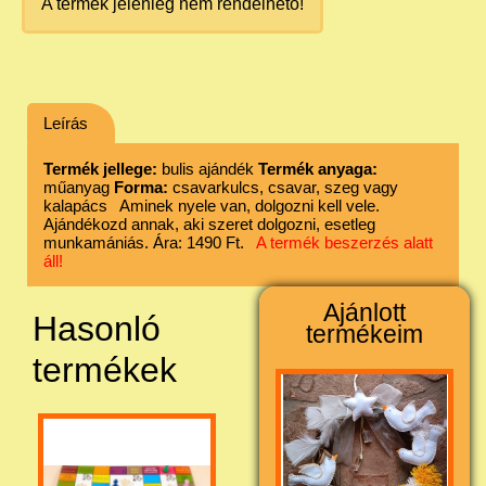
A termék jelenleg nem rendelhető!
Leírás
Termék jellege:
bulis ajándék
Termék anyaga:
műanyag
Forma:
csavarkulcs, csavar, szeg vagy
kalapács Aminek nyele van, dolgozni kell vele.
Ajándékozd annak, aki szeret dolgozni, esetleg
munkamániás. Ára: 1490 Ft.
A termék beszerzés alatt
áll!
Ajánlott
Hasonló
termékeim
termékek