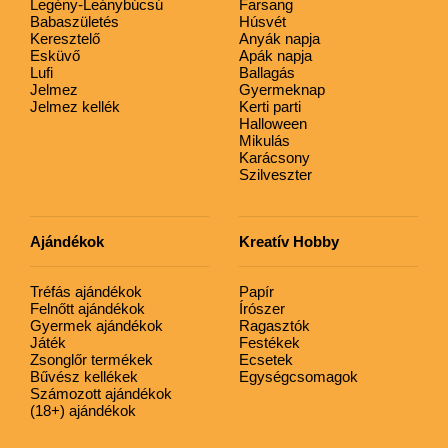
Legény-Leánybúcsú
Farsang
Babaszületés
Húsvét
Keresztelő
Anyák napja
Esküvő
Apák napja
Lufi
Ballagás
Jelmez
Gyermeknap
Jelmez kellék
Kerti parti
Halloween
Mikulás
Karácsony
Szilveszter
Ajándékok
Kreatív Hobby
Tréfás ajándékok
Papír
Felnőtt ajándékok
Írószer
Gyermek ajándékok
Ragasztók
Játék
Festékek
Zsonglőr termékek
Ecsetek
Bűvész kellékek
Egységcsomagok
Számozott ajándékok
(18+) ajándékok