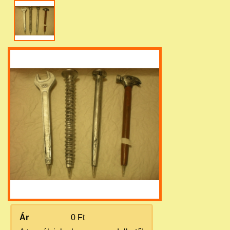
Ár
0 Ft