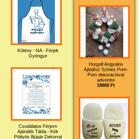
Kötény - NA - Férjek
Gyöngye
Horgolt Angyalos
Ajtódísz Színes Pom-
Pom dekorációval
adventre
19900 Ft
Csodálatos Férjem
Ajándék Tábla - Kék
Pöttyös Ifjúpár Dekorral