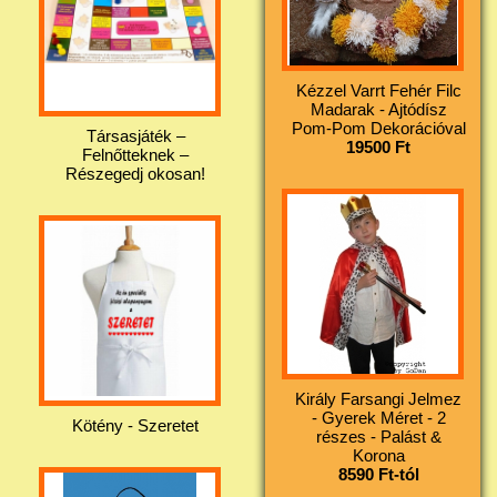
Kézzel Varrt Fehér Filc
Madarak - Ajtódísz
Pom-Pom Dekorációval
Társasjáték –
19500 Ft
Felnőtteknek –
Részegedj okosan!
Király Farsangi Jelmez
- Gyerek Méret - 2
Kötény - Szeretet
részes - Palást &
Korona
8590 Ft-tól