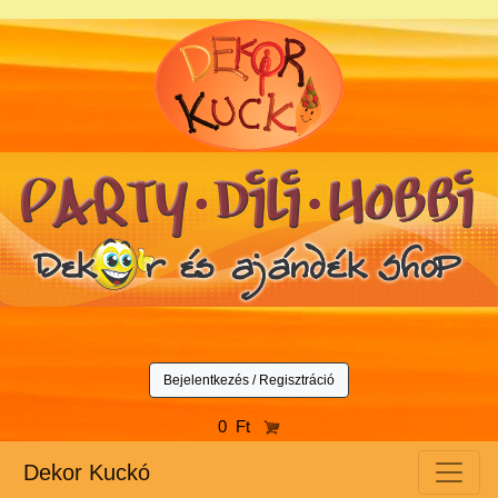
Bejelentkezés / Regisztráció
0 Ft
Dekor Kuckó