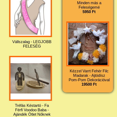
Minden más a
Feleségemé
5950 Ft
Vállszalag - LEGJOBB
FELESÉG
Kézzel Varrt Fehér Filc
Madarak - Ajtódísz
Pom-Pom Dekorációval
19500 Ft
Tréfás Késtartó - Fa
Férfi Voodoo Baba -
Ajándék Ötlet Nőknek