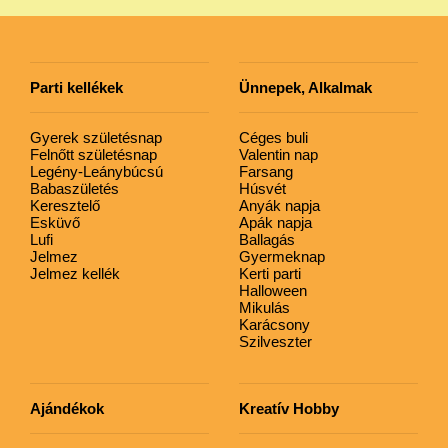
Parti kellékek
Ünnepek, Alkalmak
Gyerek születésnap
Céges buli
Felnőtt születésnap
Valentin nap
Legény-Leánybúcsú
Farsang
Babaszületés
Húsvét
Keresztelő
Anyák napja
Esküvő
Apák napja
Lufi
Ballagás
Jelmez
Gyermeknap
Jelmez kellék
Kerti parti
Halloween
Mikulás
Karácsony
Szilveszter
Ajándékok
Kreatív Hobby