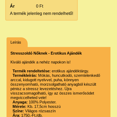
Ár
0 Ft
A termék jelenleg nem rendelhető!
Leírás
Stresszoldó Nőknek - Erotikus Ajándék
Kiváló ajándék a nehéz napokon is!
Termék rendeltetése:
erotikus ajándéktárgy.
Termékleírás:
Mókás, huncutkodó, szemtelenkedő
arccal, kidugott nyelvvel, puha, könnyen
összenyomható, morzsolgatható anyagból készült
pénisz a stressz levezetéshez. Újra
visszacsomagolható, így az összes ismerősödet
megviccelheted vele!
Anyaga:
100% Polyester.
Mérete:
Kb. 17,5cm hosszú
Színe:
Világos rózsaszín
Ára
: 1750,-Ft./db.