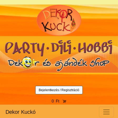
Bejelentkezés / Regisztráció
0 Ft
Dekor Kuckó