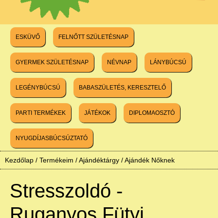
ESKÜVŐ
FELNŐTT SZÜLETÉSNAP
GYERMEK SZÜLETÉSNAP
NÉVNAP
LÁNYBÚCSÚ
LEGÉNYBÚCSÚ
BABASZÜLETÉS, KERESZTELŐ
PARTI TERMÉKEK
JÁTÉKOK
DIPLOMAOSZTÓ
NYUGDÍJASBÚCSÚZTATÓ
Kezdőlap
/
Termékeim
/
Ajándéktárgy
/
Ajándék Nőknek
Stresszoldó -
Ruganyos Fütyi