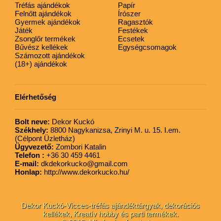
Tréfás ajándékok
Papír
Felnőtt ajándékok
Írószer
Gyermek ajándékok
Ragasztók
Játék
Festékek
Zsonglőr termékek
Ecsetek
Bűvész kellékek
Egységcsomagok
Számozott ajándékok
(18+) ajándékok
Elérhetőség
Bolt neve:
Dekor Kuckó
Székhely:
8800 Nagykanizsa, Zrinyi M. u. 15. I.em.
(Célpont Üzletház)
Ügyvezető:
Zombori Katalin
Telefon :
+36 30 459 4461
E-mail:
dkdekorkucko@gmail.com
Honlap:
http://www.dekorkucko.hu/
Dekor Kuckó-Vicces-tréfás ajándéktárgyak, dekorációs
kellékek, Kreatív hobby és parti termékek.