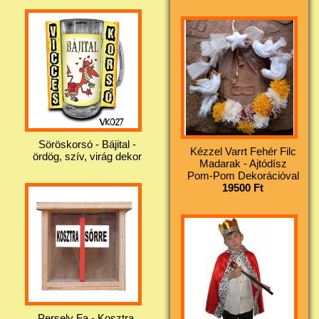
Söröskorsó - Bájital -
Kézzel Varrt Fehér Filc
ördög, szív, virág dekor
Madarak - Ajtódísz
Pom-Pom Dekorációval
19500 Ft
Persely Fa - Kosztra,