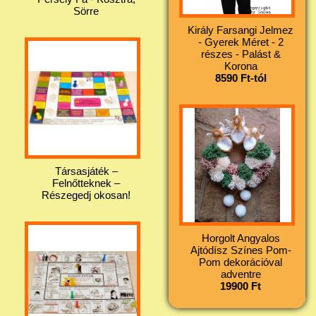
Sörre
Király Farsangi Jelmez
- Gyerek Méret - 2
részes - Palást &
Korona
8590 Ft-tól
Társasjáték –
Felnőtteknek –
Részegedj okosan!
Horgolt Angyalos
Ajtódísz Színes Pom-
Pom dekorációval
adventre
19900 Ft