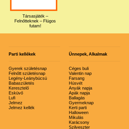
Társasjáték –
Felnőtteknek – Flúgos
futam!
Parti kellékek
Ünnepek, Alkalmak
Gyerek születésnap
Céges buli
Felnőtt születésnap
Valentin nap
Legény-Leánybúcsú
Farsang
Babaszületés
Húsvét
Keresztelő
Anyák napja
Esküvő
Apák napja
Lufi
Ballagás
Jelmez
Gyermeknap
Jelmez kellék
Kerti parti
Halloween
Mikulás
Karácsony
Szilveszter