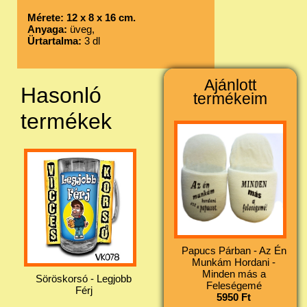
Mérete: 12 x 8 x 16 cm.
Anyaga:
üveg,
Ürtartalma:
3 dl
Ajánlott
Hasonló
termékeim
termékek
Papucs Párban - Az Én
Munkám Hordani -
Minden más a
Söröskorsó - Legjobb
Feleségemé
Férj
5950 Ft