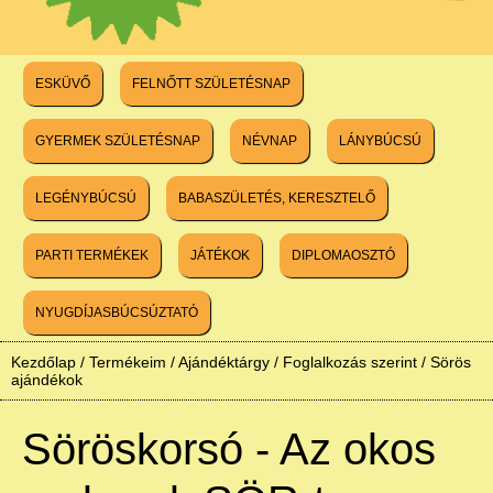
ESKÜVŐ
FELNŐTT SZÜLETÉSNAP
GYERMEK SZÜLETÉSNAP
NÉVNAP
LÁNYBÚCSÚ
LEGÉNYBÚCSÚ
BABASZÜLETÉS, KERESZTELŐ
PARTI TERMÉKEK
JÁTÉKOK
DIPLOMAOSZTÓ
NYUGDÍJASBÚCSÚZTATÓ
Kezdőlap
/
Termékeim
/
Ajándéktárgy
/
Foglalkozás szerint
/
Sörös
ajándékok
Söröskorsó - Az okos