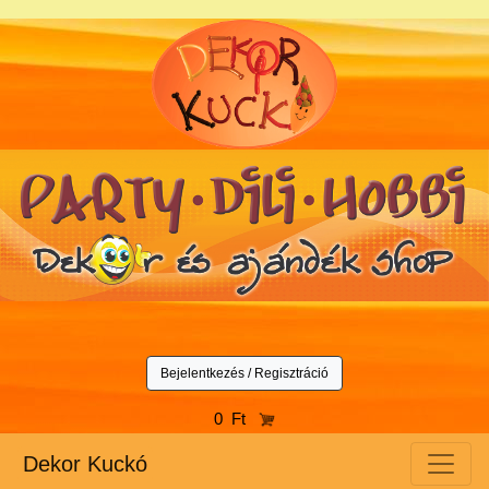
Bejelentkezés / Regisztráció
0 Ft
Dekor Kuckó