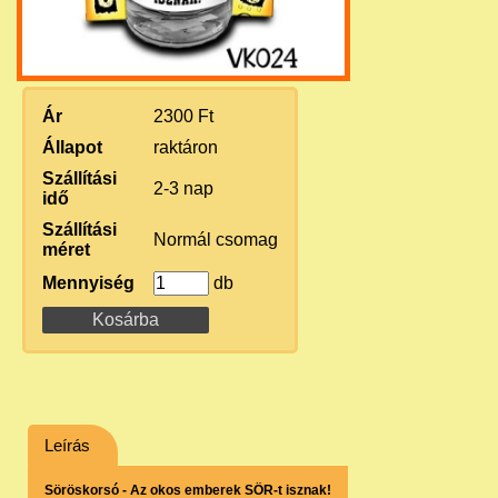
Ár
2300 Ft
Állapot
raktáron
Szállítási
2-3 nap
idő
Szállítási
Normál csomag
méret
Mennyiség
db
Leírás
Söröskorsó - Az okos emberek SÖR-t isznak!