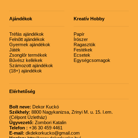
Ajándékok
Kreatív Hobby
Tréfás ajándékok
Papír
Felnőtt ajándékok
Írószer
Gyermek ajándékok
Ragasztók
Játék
Festékek
Zsonglőr termékek
Ecsetek
Bűvész kellékek
Egységcsomagok
Számozott ajándékok
(18+) ajándékok
Elérhetőség
Bolt neve:
Dekor Kuckó
Székhely:
8800 Nagykanizsa, Zrinyi M. u. 15. I.em.
(Célpont Üzletház)
Ügyvezető:
Zombori Katalin
Telefon :
+36 30 459 4461
E-mail:
dkdekorkucko@gmail.com