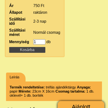
Ár
750 Ft
Állapot
raktáron
Szállítási
2-3 nap
idő
Szállítási
Normál csomag
méret
Mennyiség
db
Leírás
Termék rendeltetése:
tréfás ajándéktárgy
Anyaga:
papír
Mérete:
23cm X 16cm
Csomag tartalma:
1 db.
oklevél+ 1 db. boríték
Ajánlott