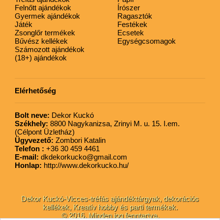
Felnőtt ajándékok
Írószer
Gyermek ajándékok
Ragasztók
Játék
Festékek
Zsonglőr termékek
Ecsetek
Bűvész kellékek
Egységcsomagok
Számozott ajándékok
(18+) ajándékok
Elérhetőség
Bolt neve:
Dekor Kuckó
Székhely:
8800 Nagykanizsa, Zrinyi M. u. 15. I.em.
(Célpont Üzletház)
Ügyvezető:
Zombori Katalin
Telefon :
+36 30 459 4461
E-mail:
dkdekorkucko@gmail.com
Honlap:
http://www.dekorkucko.hu/
Dekor Kuckó-Vicces-tréfás ajándéktárgyak, dekorációs
kellékek, Kreatív hobby és parti termékek.
© 2016. Minden jog fenntartva.