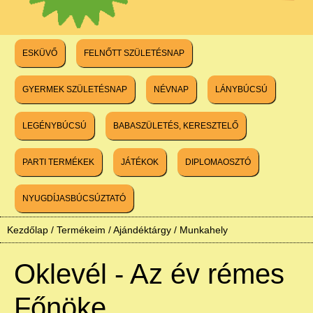
ESKÜVŐ
FELNŐTT SZÜLETÉSNAP
GYERMEK SZÜLETÉSNAP
NÉVNAP
LÁNYBÚCSÚ
LEGÉNYBÚCSÚ
BABASZÜLETÉS, KERESZTELŐ
PARTI TERMÉKEK
JÁTÉKOK
DIPLOMAOSZTÓ
NYUGDÍJASBÚCSÚZTATÓ
Kezdőlap
/
Termékeim
/
Ajándéktárgy
/
Munkahely
Oklevél - Az év rémes
Főnöke