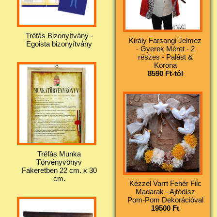
Tréfás Bizonyítvány -
Király Farsangi Jelmez
Egoista bizonyítvány
- Gyerek Méret - 2
részes - Palást &
Korona
8590 Ft-tól
Tréfás Munka
Törvényvönyv
Fakeretben 22 cm. x 30
cm.
Kézzel Varrt Fehér Filc
Madarak - Ajtódísz
Pom-Pom Dekorációval
19500 Ft