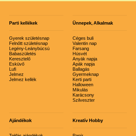
Parti kellékek
Ünnepek, Alkalmak
Gyerek születésnap
Céges buli
Felnőtt születésnap
Valentin nap
Legény-Leánybúcsú
Farsang
Babaszületés
Húsvét
Keresztelő
Anyák napja
Esküvő
Apák napja
Lufi
Ballagás
Jelmez
Gyermeknap
Jelmez kellék
Kerti parti
Halloween
Mikulás
Karácsony
Szilveszter
Ajándékok
Kreatív Hobby
Tréfás ajándékok
Papír