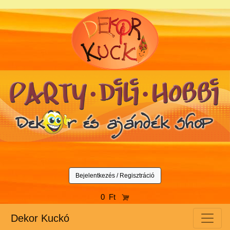
Bejelentkezés / Regisztráció
0 Ft
Dekor Kuckó