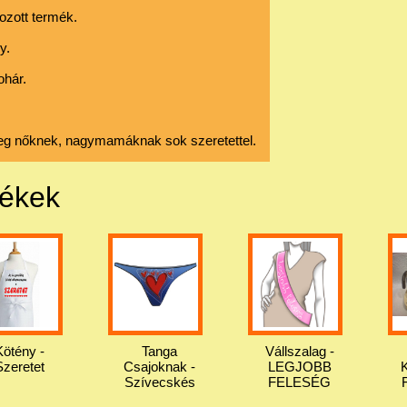
ozott termék.
y.
ohár.
eg nőknek, nagymamáknak sok szeretettel.
mékek
Kötény -
Tanga
Vállszalag -
Szeretet
Csajoknak -
LEGJOBB
K
Szívecskés
FELESÉG