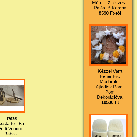
Méret - 2 részes -
Palást & Korona
8590 Ft-tól
Kézzel Varrt
Fehér Filc
Madarak -
Ajtódísz Pom-
Pom
Dekorációval
19500 Ft
Tréfás
éstartó - Fa
Férfi Voodoo
Baba -