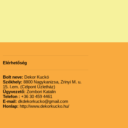
Elérhetőség
Bolt neve:
Dekor Kuckó
Székhely:
8800 Nagykanizsa, Zrinyi M. u.
15. I.em. (Célpont Üzletház)
Ügyvezető:
Zombori Katalin
Telefon :
+36 30 459 4461
E-mail:
dkdekorkucko@gmail.com
Honlap:
http://www.dekorkucko.hu/