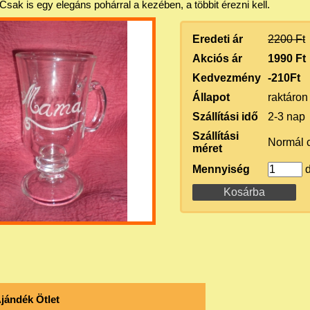
ak is egy elegáns pohárral a kezében, a többit érezni kell.
Eredeti ár
2200 Ft
Akciós ár
1990 Ft
Kedvezmény
-210Ft
Állapot
raktáron
Szállítási idő
2-3 nap
Szállítási
Normál 
méret
Mennyiség
d
jándék Ötlet