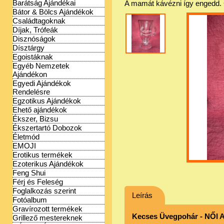
Barátság Ajándékai
A mamát kávézni így engedd. Cs
Bátor & Bölcs Ajándékok
Családtagoknak
Díjak, Trófeák
Disznóságok
Dísztárgy
Egoistáknak
Egyéb Nemzetek
Ajándékon
Egyedi Ajándékok
Rendelésre
Egzotikus Ajándékok
Ehető ajándékok
Ékszer, Bizsu
Ékszertartó Dobozok
Életmód
EMOJI
Erotikus termékek
Ezoterikus Ajándékok
Feng Shui
Férj és Feleség
Foglalkozás szerint
Leírás
Fotóalbum
Gravírozott termékek
Kecses Üvegpohár - NŐI A
Grillező mestereknek