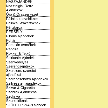
NÁSZAJÁNDÉK
Nosztalgia, Retro
Ajándékok
Óra & Óraszerkezet
Pálinka kedvelőknek
Pálinka Szakértőknek
Pénztárca
PERSELY
Pikáns ajándékok
Pohár
Porcelán termékek
Randira
Rokker & Tetkó
Spirituális Ajándék
Szenvedélyes
Szerencsejátékok
Szerelem, szeretet
ajándékai
Szerencsehozó Ajándékok
Szilveszteri ajándékok
Szivar & Cigaretta
Szobrok Ajándékba
Szoknya
Szurkolóknak
SZÜLETÉSNAPi ajándék