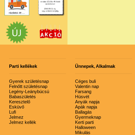
Parti kellékek
Ünnepek, Alkalmak
Gyerek születésnap
Céges buli
Felnőtt születésnap
Valentin nap
Legény-Leánybúcsú
Farsang
Babaszületés
Húsvét
Keresztelő
Anyák napja
Esküvő
Apák napja
Lufi
Ballagás
Jelmez
Gyermeknap
Jelmez kellék
Kerti parti
Halloween
Mikulás