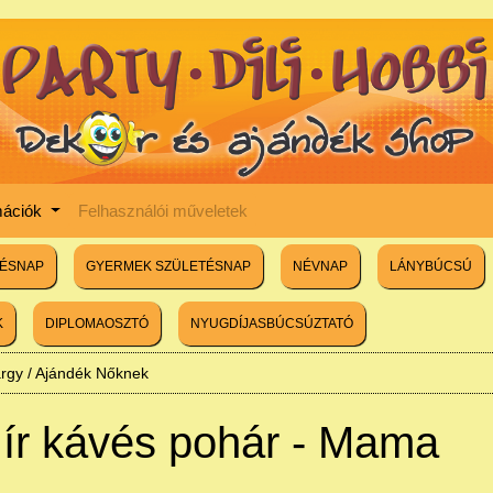
mációk
Felhasználói műveletek
TÉSNAP
GYERMEK SZÜLETÉSNAP
NÉVNAP
LÁNYBÚCSÚ
K
DIPLOMAOSZTÓ
NYUGDÍJASBÚCSÚZTATÓ
árgy
/
Ajándék Nőknek
 ír kávés pohár - Mama