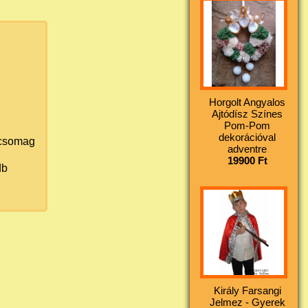
Horgolt Angyalos
Ajtódísz Színes
Pom-Pom
dekorációval
csomag
adventre
19900 Ft
b
Király Farsangi
Jelmez - Gyerek