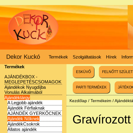
Dekor Kuckó
Termékek
Szolgáltatások
Hírek
Infor
Termékek
ESKÜVŐ
FELNŐTT SZÜLE
AJÁNDÉKBOX -
MEGLEPETÉSCSOMAGOK
Ajándékok Nyugdíjba
PARTI TERMÉKEK
JÁTÉKO
Vonulás Alkalmából
Ajándéktárgy
Kezdőlap
/
Termékeim
/
Ajándékt
A Legjobb ajándék
Ajándék Férfiaknak
AJÁNDÉK GYERKŐCNEK
Gravírozott
Ajándék Nőknek
AjándékCsokrok
Állatos ajándék