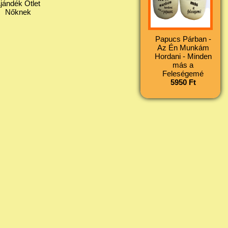
jándék Ötlet
Nőknek
Papucs Párban -
Az Én Munkám
Hordani - Minden
más a
Feleségemé
5950 Ft