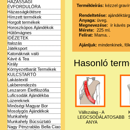
HÁZASSÁGI
Termékleírás:
kézzel gravír
ÉVFORDULÓRA
Házasságkötésre
Rendeltetése:
ajándéktárg
Hímzett termékek
Anyaga:
üveg.
Horgolt termékek
Megnevezése:
ír
kávés p
Horoszkópos Ajándékok
Mérete:
225 ml.
Hűtőmágnes
Felírat:
Mama. .
IDÉZETEK
Italozás
Ajánljuk:
mindenkinek, fől
Játéksport
Katonáknak való
Kávé & Tea
Hasonló ter
Király
Környezetbarát Termékek
KULCSTARTÓ
Lakástextil
Lakberendezés
Leszarom Életfilozófia
Luficsodák Ajándékba
Lúzereknek
Minőségi Magyar Bor
Mosolygós Ajándékok
Vállszalag - A
Munkahely
LEGCSODÁLATOSABB
Munkahely Búcsúztató
ANYA
Nagy Pénzrablás Bella Ciao