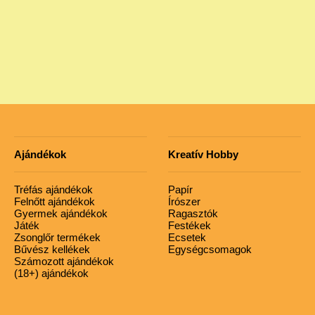
Ajándékok
Kreatív Hobby
Tréfás ajándékok
Papír
Felnőtt ajándékok
Írószer
Gyermek ajándékok
Ragasztók
Játék
Festékek
Zsonglőr termékek
Ecsetek
Bűvész kellékek
Egységcsomagok
Számozott ajándékok
(18+) ajándékok