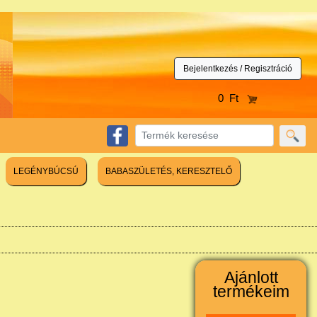
Bejelentkezés / Regisztráció
0 Ft
LEGÉNYBÚCSÚ
BABASZÜLETÉS, KERESZTELŐ
Ajánlott
termékeim