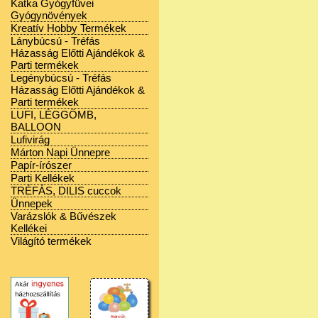
Katka Gyógyfüvei
Gyógynövények
Kreatív Hobby Termékek
Lánybúcsú - Tréfás
Házasság Előtti Ajándékok &
Parti termékek
Legénybúcsú - Tréfás
Házasság Előtti Ajándékok &
Parti termékek
LUFI, LÉGGÖMB,
BALLOON
Lufivirág
Márton Napi Ünnepre
Papír-írószer
Parti Kellékek
TRÉFÁS, DILIS cuccok
Ünnepek
Varázslók & Bűvészek
Kellékei
Világító termékek