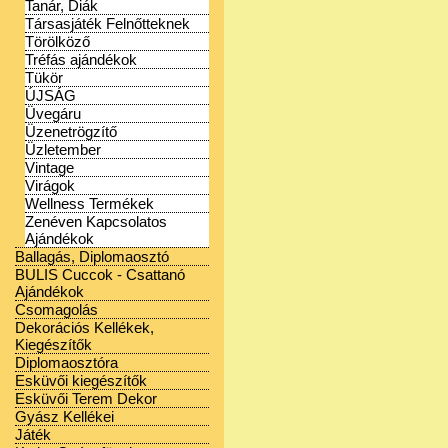
Tanár, Diák
Társasjáték Felnőtteknek
Törölköző
Tréfás ajándékok
Tükör
ÚJSÁG
Üvegáru
Üzenetrögzítő
Üzletember
Vintage
Virágok
Wellness Termékek
Zenéven Kapcsolatos
Ajándékok
Ballagás, Diplomaosztó
BULIS Cuccok - Csattanó
Ajándékok
Csomagolás
Dekorációs Kellékek,
Kiegészítők
Diplomaosztóra
Esküvői kiegészítők
Esküvői Terem Dekor
Gyász Kellékei
Játék