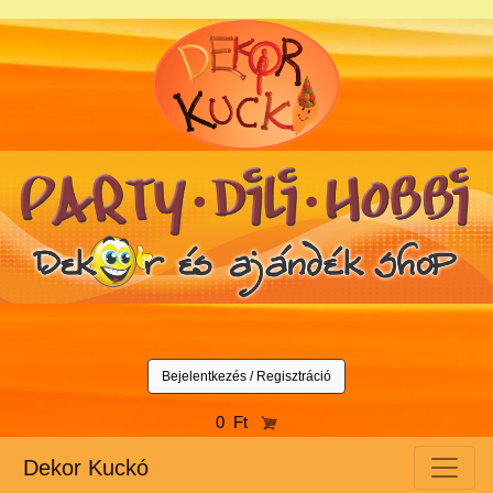
Bejelentkezés / Regisztráció
0 Ft
Dekor Kuckó