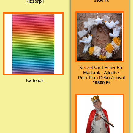
5950 Ft
Rizspapír
Kézzel Varrt Fehér Filc
Madarak - Ajtódísz
Pom-Pom Dekorációval
Kartonok
19500 Ft