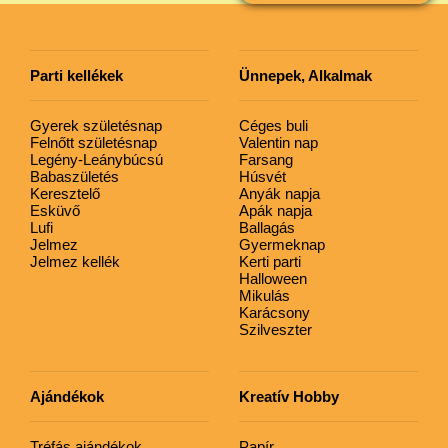
Parti kellékek
Ünnepek, Alkalmak
Gyerek születésnap
Céges buli
Felnőtt születésnap
Valentin nap
Legény-Leánybúcsú
Farsang
Babaszületés
Húsvét
Keresztelő
Anyák napja
Esküvő
Apák napja
Lufi
Ballagás
Jelmez
Gyermeknap
Jelmez kellék
Kerti parti
Halloween
Mikulás
Karácsony
Szilveszter
Ajándékok
Kreatív Hobby
Tréfás ajándékok
Papír