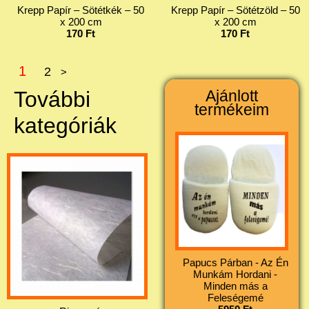
Krepp Papír – Sötétkék – 50
Krepp Papír – Sötétzöld – 50
x 200 cm
x 200 cm
170 Ft
170 Ft
1
2
>
További
Ajánlott
termékeim
kategóriák
Papucs Párban - Az Én
Munkám Hordani -
Minden más a
Feleségemé