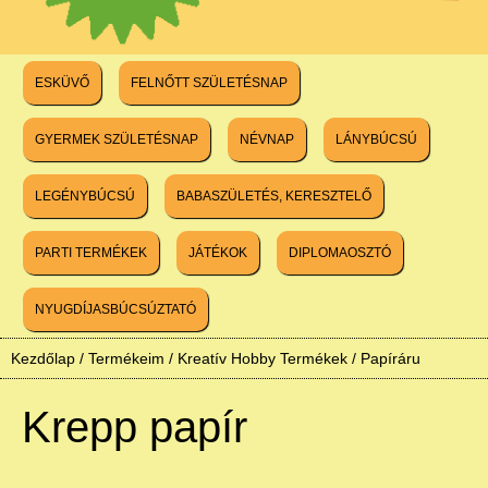
ESKÜVŐ
FELNŐTT SZÜLETÉSNAP
GYERMEK SZÜLETÉSNAP
NÉVNAP
LÁNYBÚCSÚ
LEGÉNYBÚCSÚ
BABASZÜLETÉS, KERESZTELŐ
PARTI TERMÉKEK
JÁTÉKOK
DIPLOMAOSZTÓ
NYUGDÍJASBÚCSÚZTATÓ
Kezdőlap
/
Termékeim
/
Kreatív Hobby Termékek
/
Papíráru
Krepp papír