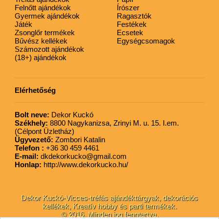
Felnőtt ajándékok
Írószer
Gyermek ajándékok
Ragasztók
Játék
Festékek
Zsonglőr termékek
Ecsetek
Bűvész kellékek
Egységcsomagok
Számozott ajándékok
(18+) ajándékok
Elérhetőség
Bolt neve:
Dekor Kuckó
Székhely:
8800 Nagykanizsa, Zrinyi M. u. 15. I.em.
(Célpont Üzletház)
Ügyvezető:
Zombori Katalin
Telefon :
+36 30 459 4461
E-mail:
dkdekorkucko@gmail.com
Honlap:
http://www.dekorkucko.hu/
Dekor Kuckó-Vicces-tréfás ajándéktárgyak, dekorációs
kellékek, Kreatív hobby és parti termékek.
© 2016. Minden jog fenntartva.