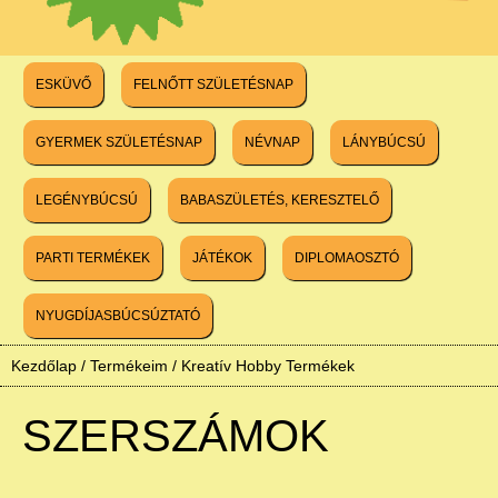
ESKÜVŐ
FELNŐTT SZÜLETÉSNAP
GYERMEK SZÜLETÉSNAP
NÉVNAP
LÁNYBÚCSÚ
LEGÉNYBÚCSÚ
BABASZÜLETÉS, KERESZTELŐ
PARTI TERMÉKEK
JÁTÉKOK
DIPLOMAOSZTÓ
NYUGDÍJASBÚCSÚZTATÓ
Kezdőlap
/
Termékeim
/
Kreatív Hobby Termékek
SZERSZÁMOK