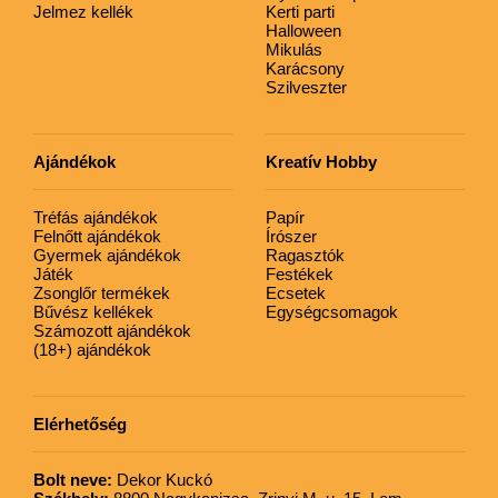
Jelmez kellék
Kerti parti
Halloween
Mikulás
Karácsony
Szilveszter
Ajándékok
Kreatív Hobby
Tréfás ajándékok
Papír
Felnőtt ajándékok
Írószer
Gyermek ajándékok
Ragasztók
Játék
Festékek
Zsonglőr termékek
Ecsetek
Bűvész kellékek
Egységcsomagok
Számozott ajándékok
(18+) ajándékok
Elérhetőség
Bolt neve:
Dekor Kuckó