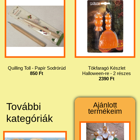
Quilling Toll - Papír Sodrórúd
Tökfaragó Készlet
850 Ft
Halloween-re - 2 részes
2390 Ft
További
Ajánlott
termékeim
kategóriák