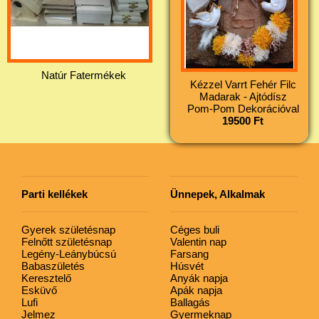
Natúr Fatermékek
Kézzel Varrt Fehér Filc
Madarak - Ajtódísz
Pom-Pom Dekorációval
19500 Ft
Parti kellékek
Ünnepek, Alkalmak
Gyerek születésnap
Céges buli
Felnőtt születésnap
Valentin nap
Legény-Leánybúcsú
Farsang
Babaszületés
Húsvét
Keresztelő
Anyák napja
Esküvő
Apák napja
Lufi
Ballagás
Jelmez
Gyermeknap