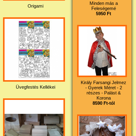
Minden más a
Origami
Feleségemé
5950 Ft
Király Farsangi Jelmez
Üvegfestés Kellékei
- Gyerek Méret - 2
részes - Palást &
Korona
8590 Ft-tól