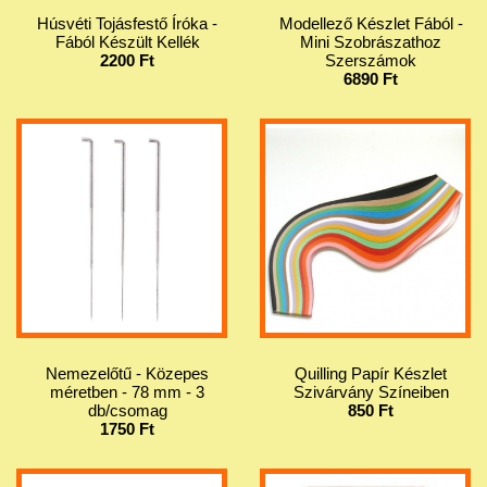
Húsvéti Tojásfestő Íróka -
Modellező Készlet Fából -
Fából Készült Kellék
Mini Szobrászathoz
2200 Ft
Szerszámok
6890 Ft
Nemezelőtű - Közepes
Quilling Papír Készlet
méretben - 78 mm - 3
Szivárvány Színeiben
db/csomag
850 Ft
1750 Ft