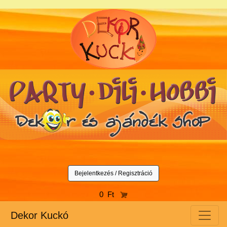
Bejelentkezés / Regisztráció
0 Ft
Dekor Kuckó