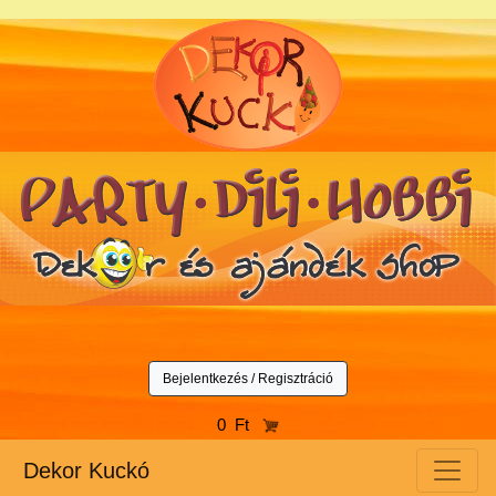
Bejelentkezés / Regisztráció
0 Ft
Dekor Kuckó