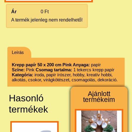
Ár
0 Ft
A termék jelenleg nem rendelhető!
Leírás
Krepp papír 50 x 200 cm Pink
Anyaga:
papír
Színe:
Pink
Csomag tartalma:
1 tekercs krepp papír
Kategória:
iroda, papír írószer, hobby, kreatív hobbi,
alkotás, csokor, virágkötészet, csomagolás, dekoráció.
Ajánlott
Hasonló
termékeim
termékek