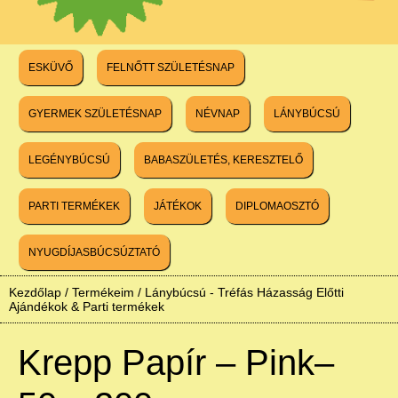
ESKÜVŐ
FELNŐTT SZÜLETÉSNAP
GYERMEK SZÜLETÉSNAP
NÉVNAP
LÁNYBÚCSÚ
LEGÉNYBÚCSÚ
BABASZÜLETÉS, KERESZTELŐ
PARTI TERMÉKEK
JÁTÉKOK
DIPLOMAOSZTÓ
NYUGDÍJASBÚCSÚZTATÓ
Kezdőlap
/
Termékeim
/
Lánybúcsú - Tréfás Házasság Előtti
Ajándékok & Parti termékek
Krepp Papír – Pink–