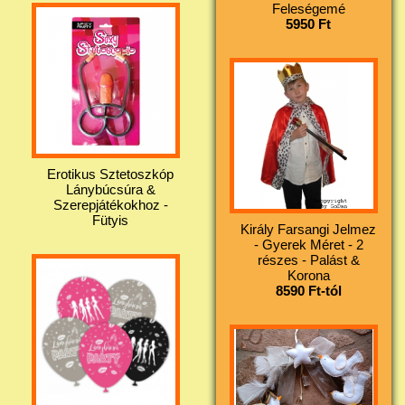
Feleségemé
5950 Ft
Erotikus Sztetoszkóp
Lánybúcsúra &
Szerepjátékokhoz -
Fütyis
Király Farsangi Jelmez
- Gyerek Méret - 2
részes - Palást &
Korona
8590 Ft-tól