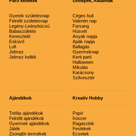
Parti kellékek
Ünnepek, Alkalmak
Gyerek születésnap
Céges buli
Felnőtt születésnap
Valentin nap
Legény-Leánybúcsú
Farsang
Babaszületés
Húsvét
Keresztelő
Anyák napja
Esküvő
Apák napja
Lufi
Ballagás
Jelmez
Gyermeknap
Jelmez kellék
Kerti parti
Halloween
Mikulás
Karácsony
Szilveszter
Ajándékok
Kreatív Hobby
Tréfás ajándékok
Papír
Felnőtt ajándékok
Írószer
Gyermek ajándékok
Ragasztók
Játék
Festékek
Zsonglőr termékek
Ecsetek