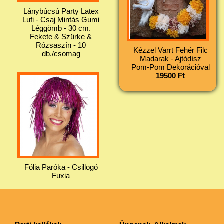
Lánybúcsú Party Latex
Lufi - Csaj Mintás Gumi
Léggömb - 30 cm.
Fekete & Szürke &
Rózsaszín - 10
Kézzel Varrt Fehér Filc
db./csomag
Madarak - Ajtódísz
Pom-Pom Dekorációval
19500 Ft
Fólia Paróka - Csillogó
Fuxia