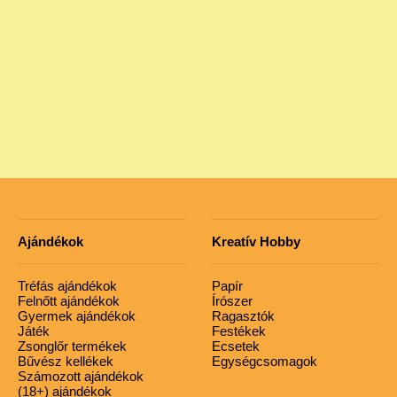
Ajándékok
Kreatív Hobby
Tréfás ajándékok
Papír
Felnőtt ajándékok
Írószer
Gyermek ajándékok
Ragasztók
Játék
Festékek
Zsonglőr termékek
Ecsetek
Bűvész kellékek
Egységcsomagok
Számozott ajándékok
(18+) ajándékok