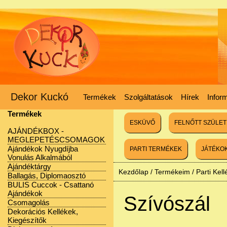
Dekor Kuckó
Termékek
Szolgáltatások
Hírek
Infor
Termékek
ESKÜVŐ
FELNŐTT SZÜLE
AJÁNDÉKBOX -
MEGLEPETÉSCSOMAGOK
Ajándékok Nyugdíjba
PARTI TERMÉKEK
JÁTÉKO
Vonulás Alkalmából
Ajándéktárgy
Kezdőlap
/
Termékeim
/
Parti Kel
Ballagás, Diplomaosztó
BULIS Cuccok - Csattanó
Ajándékok
Szívószál
Csomagolás
Dekorációs Kellékek,
Kiegészítők