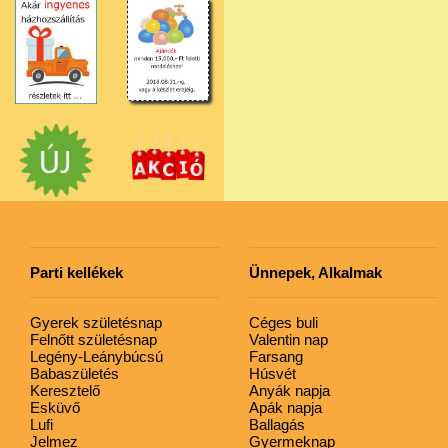
Parti kellékek
Ünnepek, Alkalmak
Gyerek születésnap
Céges buli
Felnőtt születésnap
Valentin nap
Legény-Leánybúcsú
Farsang
Babaszületés
Húsvét
Keresztelő
Anyák napja
Esküvő
Apák napja
Lufi
Ballagás
Jelmez
Gyermeknap