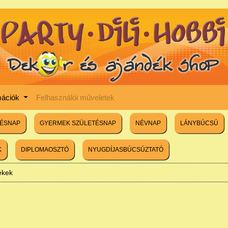
mációk
Felhasználói műveletek
TÉSNAP
GYERMEK SZÜLETÉSNAP
NÉVNAP
LÁNYBÚCSÚ
K
DIPLOMAOSZTÓ
NYUGDÍJASBÚCSÚZTATÓ
lékek