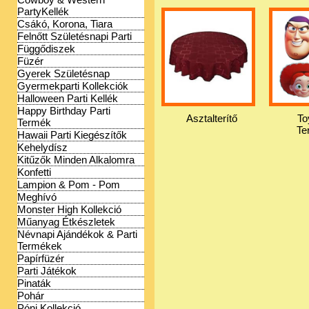
PartyKellék
Csákó, Korona, Tiara
Felnőtt Születésnapi Parti
Függődiszek
Füzér
Gyerek Születésnap
Gyermekparti Kollekciók
Halloween Parti Kellék
Happy Birthday Parti
Asztalterítő
To
Termék
Te
Hawaii Parti Kiegészítők
Kehelydísz
Kitűzők Minden Alkalomra
Konfetti
Lampion & Pom - Pom
Meghívó
Monster High Kollekció
Műanyag Étkészletek
Névnapi Ajándékok & Parti
Termékek
Papírfüzér
Parti Játékok
Pinaták
Pohár
Póni Kollekció