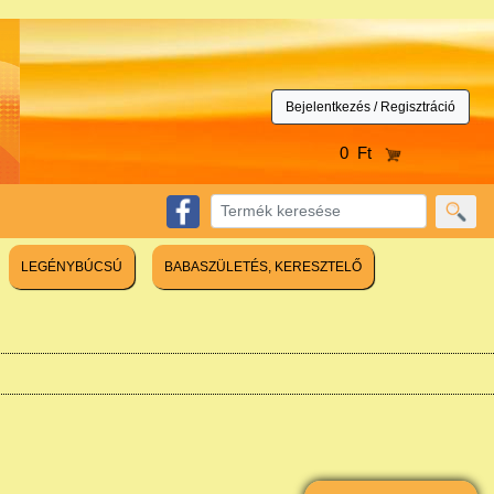
Bejelentkezés / Regisztráció
0 Ft
LEGÉNYBÚCSÚ
BABASZÜLETÉS, KERESZTELŐ