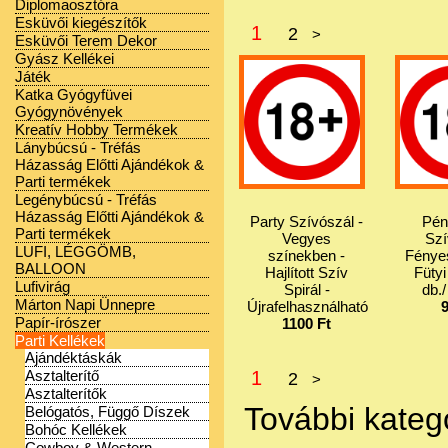
Diplomaosztóra
Esküvői kiegészítők
1
2
>
Esküvői Terem Dekor
Gyász Kellékei
Játék
Katka Gyógyfüvei
Gyógynövények
Kreatív Hobby Termékek
Lánybúcsú - Tréfás
Házasság Előtti Ajándékok &
Parti termékek
Legénybúcsú - Tréfás
Házasság Előtti Ajándékok &
Party Szívószál -
Pén
Parti termékek
Vegyes
Szí
LUFI, LÉGGÖMB,
színekben -
Fénye
BALLOON
Hajlított Szív
Fütyi
Lufivirág
Spirál -
db.
Márton Napi Ünnepre
Újrafelhasználható
Papír-írószer
1100 Ft
Parti Kellékek
Ajándéktáskák
1
Asztalterítő
2
>
Asztalterítők
További kateg
Belógatós, Függő Díszek
Bohóc Kellékek
Cowboy & Western