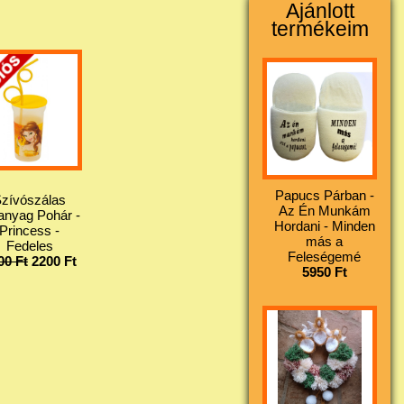
Ajánlott
termékeim
Papucs Párban -
zívószálas
Az Én Munkám
nyag Pohár -
Hordani - Minden
Princess -
más a
Fedeles
Feleségemé
00 Ft
2200 Ft
5950 Ft