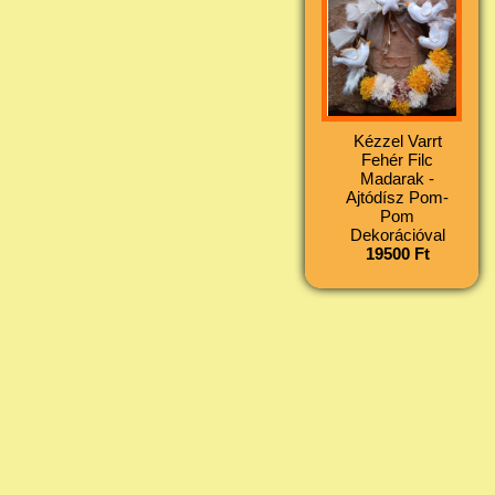
Kézzel Varrt
Fehér Filc
Madarak -
Ajtódísz Pom-
Pom
Dekorációval
19500 Ft