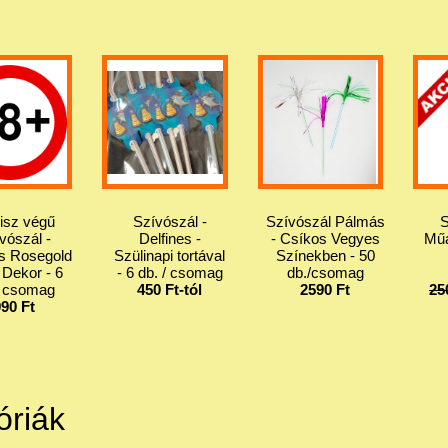
isz végű
Szívószál -
Szívószál Pálmás
S
vószál -
Delfines -
- Csíkos Vegyes
Műa
s Rosegold
Szülinapi tortával
Színekben - 50
 Dekor - 6
- 6 db. / csomag
db./csomag
/ csomag
450 Ft-tól
2590 Ft
25
990 Ft
óriák