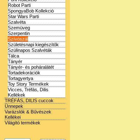
Robot Parti
SpongyaBob Kollekció
Star Wars Parti
Szalvéta
Szemüveg
Szerpentin
Szívószál
Születésnapi kiegészítők
Szülinapos Szalvéták
Tálca
Tányér
Tányér- és poháralátét
Tortadekorációk
Tortagyertya
Toy Story Termékek
Vicces, Tréfás, Dilis
Kellékek
TRÉFÁS, DILIS cuccok
Ünnepek
Varázslók & Bűvészek
Kellékei
Világító termékek