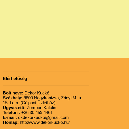
Elérhetőség
Bolt neve:
Dekor Kuckó
Székhely:
8800 Nagykanizsa, Zrinyi M. u.
15. I.em. (Célpont Üzletház)
Ügyvezető:
Zombori Katalin
Telefon :
+36 30 459 4461
E-mail:
dkdekorkucko@gmail.com
Honlap:
http://www.dekorkucko.hu/