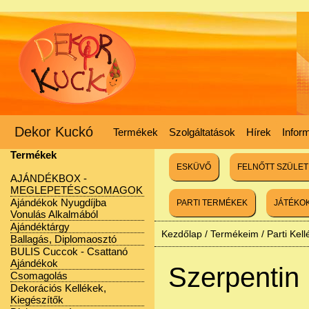
Dekor Kuckó
Termékek
Szolgáltatások
Hírek
Infor
Termékek
ESKÜVŐ
FELNŐTT SZÜLE
AJÁNDÉKBOX -
MEGLEPETÉSCSOMAGOK
Ajándékok Nyugdíjba
PARTI TERMÉKEK
JÁTÉKO
Vonulás Alkalmából
Ajándéktárgy
Kezdőlap
/
Termékeim
/
Parti Kel
Ballagás, Diplomaosztó
BULIS Cuccok - Csattanó
Ajándékok
Szerpentin
Csomagolás
Dekorációs Kellékek,
Kiegészítők