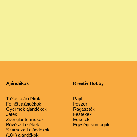
Ajándékok
Kreatív Hobby
Tréfás ajándékok
Papír
Felnőtt ajándékok
Írószer
Gyermek ajándékok
Ragasztók
Játék
Festékek
Zsonglőr termékek
Ecsetek
Bűvész kellékek
Egységcsomagok
Számozott ajándékok
(18+) ajándékok