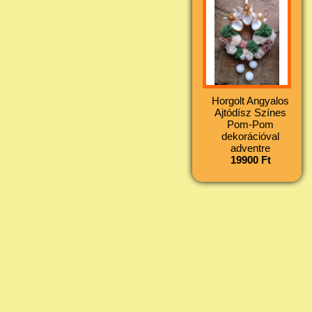
Horgolt Angyalos
Ajtódísz Színes
Pom-Pom
dekorációval
adventre
19900 Ft