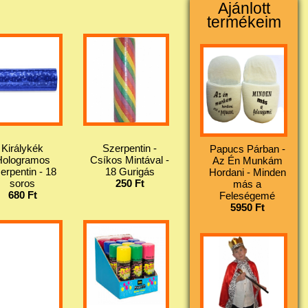
Ajánlott
termékeim
Királykék
Szerpentin -
Papucs Párban -
Hologramos
Csíkos Mintával -
Az Én Munkám
erpentin - 18
18 Gurigás
Hordani - Minden
soros
250 Ft
más a
680 Ft
Feleségemé
5950 Ft