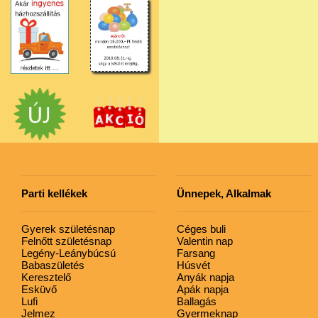
Parti kellékek
Ünnepek, Alkalmak
Gyerek születésnap
Céges buli
Felnőtt születésnap
Valentin nap
Legény-Leánybúcsú
Farsang
Babaszületés
Húsvét
Keresztelő
Anyák napja
Esküvő
Apák napja
Lufi
Ballagás
Jelmez
Gyermeknap