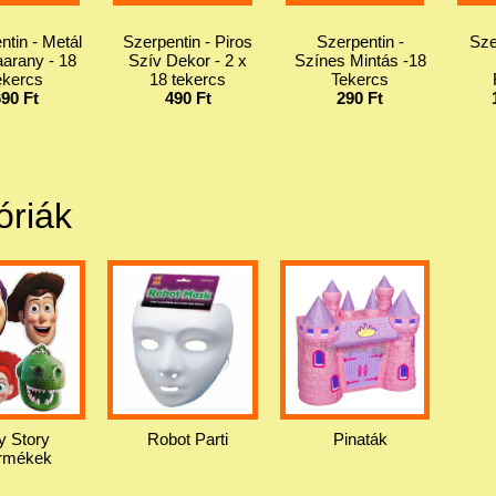
ntin - Metál
Szerpentin - Piros
Szerpentin -
Sze
arany - 18
Szív Dekor - 2 x
Színes Mintás -18
ekercs
18 tekercs
Tekercs
690 Ft
490 Ft
290 Ft
óriák
y Story
Robot Parti
Pinaták
rmékek