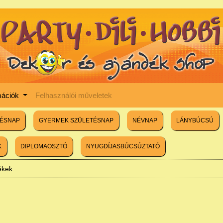
mációk
Felhasználói műveletek
TÉSNAP
GYERMEK SZÜLETÉSNAP
NÉVNAP
LÁNYBÚCSÚ
K
DIPLOMAOSZTÓ
NYUGDÍJASBÚCSÚZTATÓ
lékek