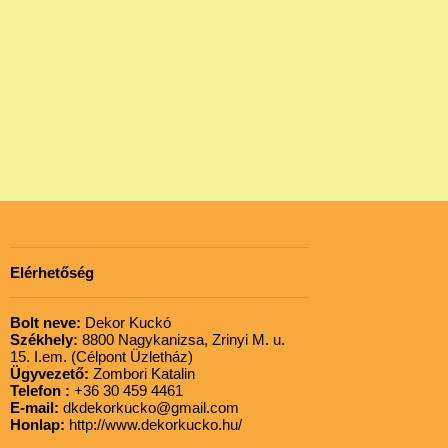
Elérhetőség
Bolt neve:
Dekor Kuckó
Székhely:
8800 Nagykanizsa, Zrinyi M. u.
15. I.em. (Célpont Üzletház)
Ügyvezető:
Zombori Katalin
Telefon :
+36 30 459 4461
E-mail:
dkdekorkucko@gmail.com
Honlap:
http://www.dekorkucko.hu/