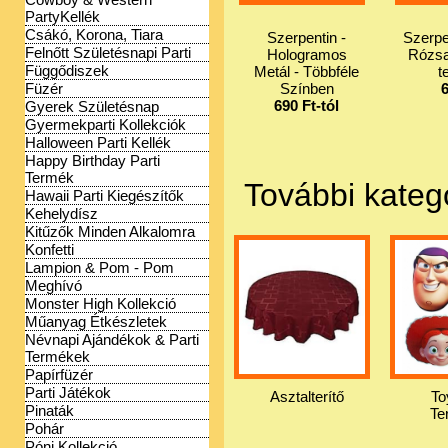
PartyKellék
Csákó, Korona, Tiara
Szerpentin -
Szerpe
Felnőtt Születésnapi Parti
Hologramos
Rózsa
Függődiszek
Metál - Többféle
t
Füzér
Színben
690 Ft-tól
Gyerek Születésnap
Gyermekparti Kollekciók
Halloween Parti Kellék
Happy Birthday Parti
Termék
További kateg
Hawaii Parti Kiegészítők
Kehelydísz
Kitűzők Minden Alkalomra
Konfetti
Lampion & Pom - Pom
Meghívó
Monster High Kollekció
Műanyag Étkészletek
Névnapi Ajándékok & Parti
Termékek
Papírfüzér
Parti Játékok
Asztalterítő
To
Pinaták
Te
Pohár
Póni Kollekció