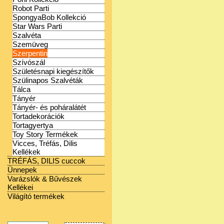
Robot Parti
SpongyaBob Kollekció
Star Wars Parti
Szalvéta
Szemüveg
Szerpentin
Szívószál
Születésnapi kiegészítők
Szülinapos Szalvéták
Tálca
Tányér
Tányér- és poháralátét
Tortadekorációk
Tortagyertya
Toy Story Termékek
Vicces, Tréfás, Dilis
Kellékek
TRÉFÁS, DILIS cuccok
Ünnepek
Varázslók & Bűvészek
Kellékei
Világító termékek