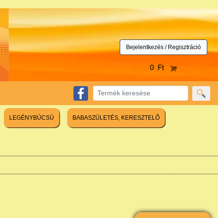
Bejelentkezés / Regisztráció
0 Ft
LEGÉNYBÚCSÚ
BABASZÜLETÉS, KERESZTELŐ