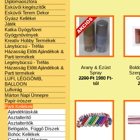
Diplomaosztóra
Esküvői kiegészítők
Esküvői Terem Dekor
Gyász Kellékei
Játék
Katka Gyógyfüvei
Gyógynövények
Kreatív Hobby Termékek
Lánybúcsú - Tréfás
Házasság Előtti Ajándékok &
Parti termékek
Legénybúcsú - Tréfás
Arany & Ezüst
Bold
Házasság Előtti Ajándékok &
Spray
Szerp
Parti termékek
2200 Ft
1980 Ft-
G
LUFI, LÉGGÖMB,
tól
BALLOON
Lufivirág
Márton Napi Ünnepre
Papír-írószer
Parti Kellékek
Ajándéktáskák
Asztalterítő
Asztalterítők
Belógatós, Függő Díszek
Bohóc Kellékek
Cowboy & Western