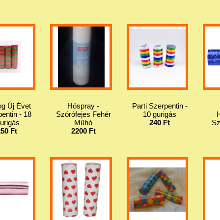
og Új Évet
Hóspray -
Parti Szerpentin -
entin - 18
Szórófejes Fehér
10 gurigás
urigás
Műhó
240 Ft
Sz
250 Ft
2200 Ft