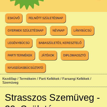
ESKÜVŐ
FELNŐTT SZÜLETÉSNAP
GYERMEK SZÜLETÉSNAP
NÉVNAP
LÁNYBÚCSÚ
LEGÉNYBÚCSÚ
BABASZÜLETÉS, KERESZTELŐ
PARTI TERMÉKEK
JÁTÉKOK
DIPLOMAOSZTÓ
NYUGDÍJASBÚCSÚZTATÓ
Kezdőlap
/
Termékeim
/
Parti Kellékek
/
Farsangi Kellékek
/
Szemüveg
Strasszos Szemüveg -