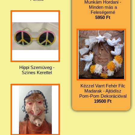
Munkám Hordani -
Minden más a
Feleségemé
5950 Ft
Hippi Szemüveg -
Színes Kerettel
Kézzel Varrt Fehér Filc
Madarak - Ajtódísz
Pom-Pom Dekorációval
19500 Ft