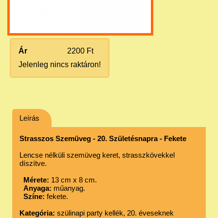
Ár
2200 Ft
Jelenleg nincs raktáron!
Leírás
Strasszos Szemüveg - 20. Születésnapra - Fekete
Lencse nélküli szemüveg keret, strasszkövekkel
díszítve.
Mérete:
13 cm x 8 cm.
Anyaga:
műanyag.
Színe:
fekete.
Kategória:
szülinapi party kellék, 20. éveseknek