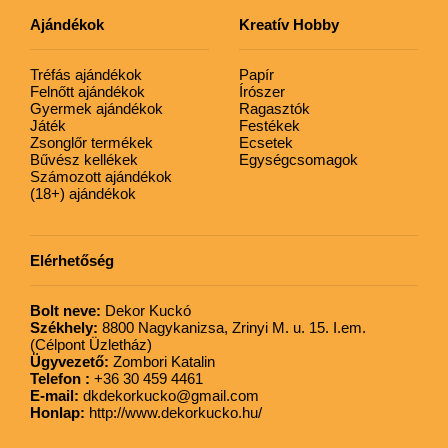
Ajándékok
Kreatív Hobby
Tréfás ajándékok
Papír
Felnőtt ajándékok
Írószer
Gyermek ajándékok
Ragasztók
Játék
Festékek
Zsonglőr termékek
Ecsetek
Bűvész kellékek
Egységcsomagok
Számozott ajándékok
(18+) ajándékok
Elérhetőség
Bolt neve:
Dekor Kuckó
Székhely:
8800 Nagykanizsa, Zrinyi M. u. 15. I.em.
(Célpont Üzletház)
Ügyvezető:
Zombori Katalin
Telefon :
+36 30 459 4461
E-mail:
dkdekorkucko@gmail.com
Honlap:
http://www.dekorkucko.hu/