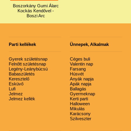
Boszorkány Gumi Álarc
Kockás Kendővel -
Boszi Arc
Parti kellékek
Ünnepek, Alkalmak
Gyerek születésnap
Céges buli
Felnőtt születésnap
Valentin nap
Legény-Leánybúcsú
Farsang
Babaszületés
Húsvét
Keresztelő
Anyák napja
Esküvő
Apák napja
Lufi
Ballagás
Jelmez
Gyermeknap
Jelmez kellék
Kerti parti
Halloween
Mikulás
Karácsony
Szilveszter