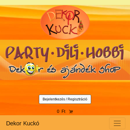
Bejelentkezés / Regisztráció
0 Ft
Dekor Kuckó