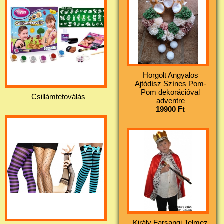
Horgolt Angyalos
Ajtódísz Színes Pom-
Pom dekorációval
Csillámtetoválás
adventre
19900 Ft
Király Farsangi Jelmez