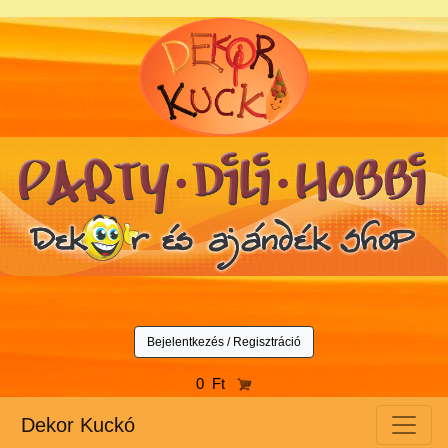
Bejelentkezés / Regisztráció
0 Ft
Dekor Kuckó