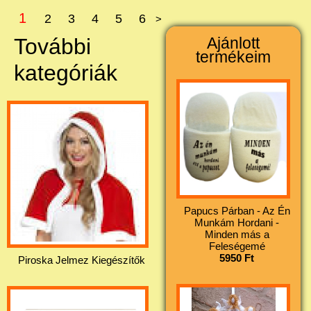
1
2
3
4
5
6
>
További
Ajánlott
termékeim
kategóriák
Papucs Párban - Az Én
Munkám Hordani -
Minden más a
Feleségemé
5950 Ft
Piroska Jelmez Kiegészítők