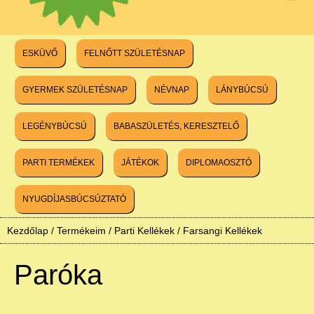
ESKÜVŐ
FELNŐTT SZÜLETÉSNAP
GYERMEK SZÜLETÉSNAP
NÉVNAP
LÁNYBÚCSÚ
LEGÉNYBÚCSÚ
BABASZÜLETÉS, KERESZTELŐ
PARTI TERMÉKEK
JÁTÉKOK
DIPLOMAOSZTÓ
NYUGDÍJASBÚCSÚZTATÓ
Kezdőlap
/
Termékeim
/
Parti Kellékek
/
Farsangi Kellékek
Paróka