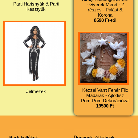
Parti Harisnyák & Parti
- Gyerek Méret - 2
Kesztyűk
részes - Palást &
Korona
8590 Ft-tól
Kézzel Varrt Fehér Filc
Jelmezek
Madarak - Ajtódísz
Pom-Pom Dekorációval
19500 Ft
Parti kellékek
Ünnepek, Alkalmak