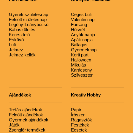
Gyerek születésnap
Céges buli
Felnőtt születésnap
Valentin nap
Legény-Leánybúcsú
Farsang
Babaszületés
Húsvét
Keresztelő
Anyák napja
Esküvő
Apák napja
Lufi
Ballagás
Jelmez
Gyermeknap
Jelmez kellék
Kerti parti
Halloween
Mikulás
Karácsony
Szilveszter
Ajándékok
Kreatív Hobby
Tréfás ajándékok
Papír
Felnőtt ajándékok
Írószer
Gyermek ajándékok
Ragasztók
Játék
Festékek
Zsonglőr termékek
Ecsetek