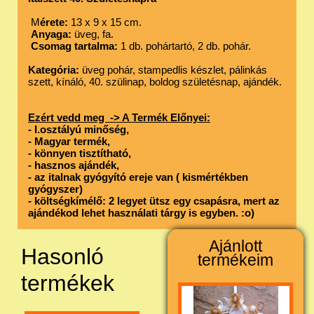
M
érete:
13 x 9 x 15 cm.
Anyaga:
üveg, fa.
Csomag tartalma:
1 db. pohártartó, 2 db. pohár.
Kategória:
üveg pohár, stampedlis készlet, pálinkás
szett, kínáló, 40. szülinap, boldog születésnap, ajándék.
Ezért vedd meg -> A Termék Előnyei:
- I.osztályú minőség,
- Magyar termék,
- könnyen tisztítható,
- hasznos ajándék,
- az italnak gyógyító ereje van ( kismértékben
gyógyszer)
- költségkímélő: 2 legyet ütsz egy csapásra, mert az
ajándékod lehet használati tárgy is egyben. :o)
Ajánlott
Hasonló
termékeim
termékek