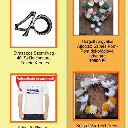
Horgolt Angyalos
Ajtódísz Színes Pom-
Pom dekorációval
Strasszos Szemüveg -
adventre
40. Születésnapra -
19900 Ft
Fekete Keretes
Kézzel Varrt Fehér Filc
Póló - Szülinapra -