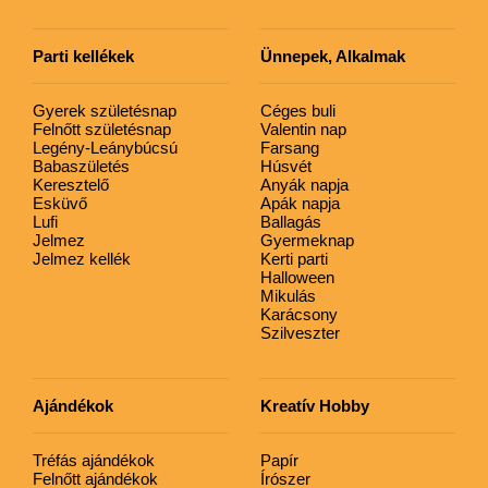
Parti kellékek
Ünnepek, Alkalmak
Gyerek születésnap
Céges buli
Felnőtt születésnap
Valentin nap
Legény-Leánybúcsú
Farsang
Babaszületés
Húsvét
Keresztelő
Anyák napja
Esküvő
Apák napja
Lufi
Ballagás
Jelmez
Gyermeknap
Jelmez kellék
Kerti parti
Halloween
Mikulás
Karácsony
Szilveszter
Ajándékok
Kreatív Hobby
Tréfás ajándékok
Papír
Felnőtt ajándékok
Írószer