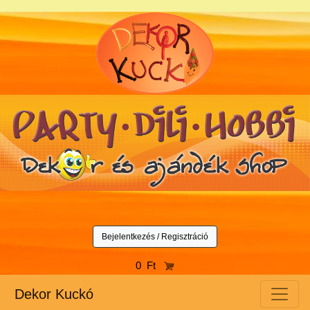
Bejelentkezés / Regisztráció
0 Ft
Dekor Kuckó