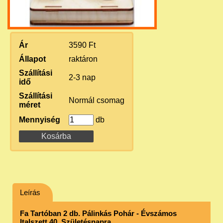
Ár
3590 Ft
Állapot
raktáron
Szállítási
2-3 nap
idő
Szállítási
Normál csomag
méret
Mennyiség
db
Leírás
Fa Tartóban 2 db. Pálinkás Pohár - Évszámos
Italszett 40. Születésnapra