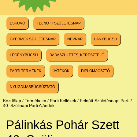
ESKÜVŐ
FELNŐTT SZÜLETÉSNAP
GYERMEK SZÜLETÉSNAP
NÉVNAP
LÁNYBÚCSÚ
LEGÉNYBÚCSÚ
BABASZÜLETÉS, KERESZTELŐ
PARTI TERMÉKEK
JÁTÉKOK
DIPLOMAOSZTÓ
NYUGDÍJASBÚCSÚZTATÓ
Kezdőlap
/
Termékeim
/
Parti Kellékek
/
Felnőtt Születésnapi Parti
/
40. Szülinapi Parti Ajándék
Pálinkás Pohár Szett