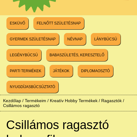
ESKÜVŐ
FELNŐTT SZÜLETÉSNAP
GYERMEK SZÜLETÉSNAP
NÉVNAP
LÁNYBÚCSÚ
LEGÉNYBÚCSÚ
BABASZÜLETÉS, KERESZTELŐ
PARTI TERMÉKEK
JÁTÉKOK
DIPLOMAOSZTÓ
NYUGDÍJASBÚCSÚZTATÓ
Kezdőlap
/
Termékeim
/
Kreatív Hobby Termékek
/
Ragasztók
/
Csillámos ragasztó
Csillámos ragasztó