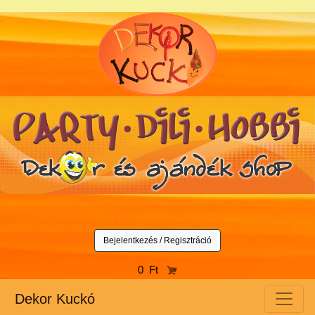
Bejelentkezés / Regisztráció
0 Ft
Dekor Kuckó