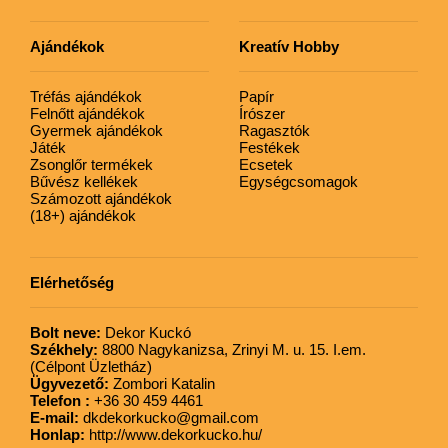
Ajándékok
Kreatív Hobby
Tréfás ajándékok
Papír
Felnőtt ajándékok
Írószer
Gyermek ajándékok
Ragasztók
Játék
Festékek
Zsonglőr termékek
Ecsetek
Bűvész kellékek
Egységcsomagok
Számozott ajándékok
(18+) ajándékok
Elérhetőség
Bolt neve:
Dekor Kuckó
Székhely:
8800 Nagykanizsa, Zrinyi M. u. 15. I.em.
(Célpont Üzletház)
Ügyvezető:
Zombori Katalin
Telefon :
+36 30 459 4461
E-mail:
dkdekorkucko@gmail.com
Honlap:
http://www.dekorkucko.hu/