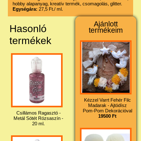
hobby alapanyag, kreatív termék, csomagolás, glitter.
Egységára:
27,5 Ft./ ml.
Ajánlott
Hasonló
termékeim
termékek
Kézzel Varrt Fehér Filc
Madarak - Ajtódísz
Pom-Pom Dekorációval
Csillámos Ragasztó -
19500 Ft
Metál Sötét Rózsaszín -
20 ml.