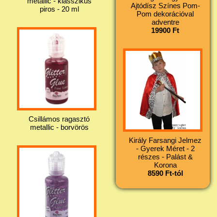
metallic - klasszikus
Ajtódísz Színes Pom-
piros - 20 ml
Pom dekorációval
adventre
19900 Ft
Csillámos ragasztó
metallic - borvörös
Király Farsangi Jelmez
- Gyerek Méret - 2
részes - Palást &
Korona
8590 Ft-tól