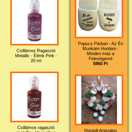
Papucs Párban - Az Én
Munkám Hordani -
Csillámos Ragasztó
Minden más a
Metallic - Élénk Pink -
Feleségemé
20 ml
5950 Ft
Csillámos ragasztó
Horgolt Angyalos