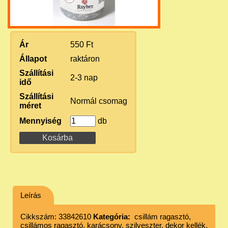
Ár
550 Ft
Állapot
raktáron
Szállítási
2-3 nap
idő
Szállítási
Normál csomag
méret
Mennyiség
db
Leírás
Cikkszám: 33842610
Kategória:
csillám ragasztó,
csillámos ragasztó, karácsony, szilveszter, dekor kellék,