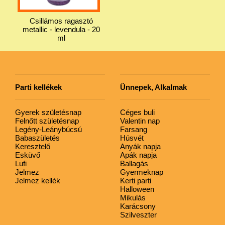
Csillámos ragasztó
metallic - levendula - 20
ml
Parti kellékek
Ünnepek, Alkalmak
Gyerek születésnap
Céges buli
Felnőtt születésnap
Valentin nap
Legény-Leánybúcsú
Farsang
Babaszületés
Húsvét
Keresztelő
Anyák napja
Esküvő
Apák napja
Lufi
Ballagás
Jelmez
Gyermeknap
Jelmez kellék
Kerti parti
Halloween
Mikulás
Karácsony
Szilveszter