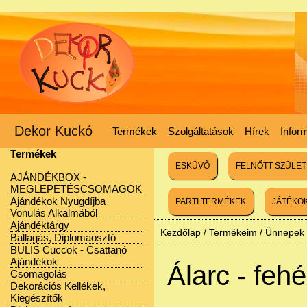
Dekor Kuckó
Termékek
Szolgáltatások
Hírek
Infor
Termékek
ESKÜVŐ
FELNŐTT SZÜLE
AJÁNDÉKBOX -
MEGLEPETÉSCSOMAGOK
Ajándékok Nyugdíjba
PARTI TERMÉKEK
JÁTÉKO
Vonulás Alkalmából
Ajándéktárgy
Kezdőlap
/
Termékeim
/
Ünnepek
Ballagás, Diplomaosztó
BULIS Cuccok - Csattanó
Ajándékok
Álarc - feh
Csomagolás
Dekorációs Kellékek,
Kiegészítők