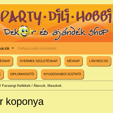
mációk
Felhasználói műveletek
TÉSNAP
GYERMEK SZÜLETÉSNAP
NÉVNAP
LÁNYBÚCSÚ
K
DIPLOMAOSZTÓ
NYUGDÍJASBÚCSÚZTATÓ
/
Farsangi Kellékek
/
Álarcok, Maszkok
ér koponya