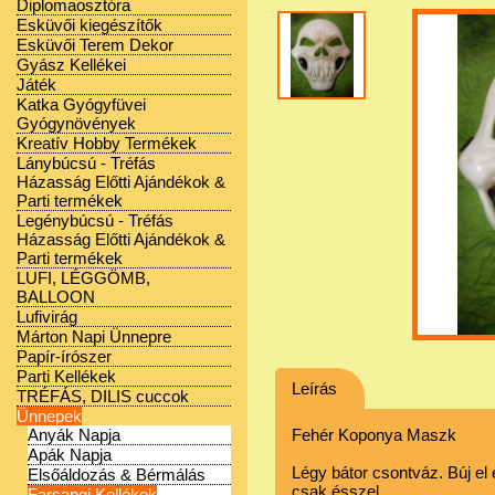
Diplomaosztóra
Esküvői kiegészítők
Esküvői Terem Dekor
Gyász Kellékei
Játék
Katka Gyógyfüvei
Gyógynövények
Kreatív Hobby Termékek
Lánybúcsú - Tréfás
Házasság Előtti Ajándékok &
Parti termékek
Legénybúcsú - Tréfás
Házasság Előtti Ajándékok &
Parti termékek
LUFI, LÉGGÖMB,
BALLOON
Lufivirág
Márton Napi Ünnepre
Papír-írószer
Parti Kellékek
Leírás
TRÉFÁS, DILIS cuccok
Ünnepek
Anyák Napja
Fehér Koponya Maszk
Apák Napja
Légy bátor csontváz. Búj el
Elsőáldozás & Bérmálás
csak ésszel.
Farsangi Kellékek