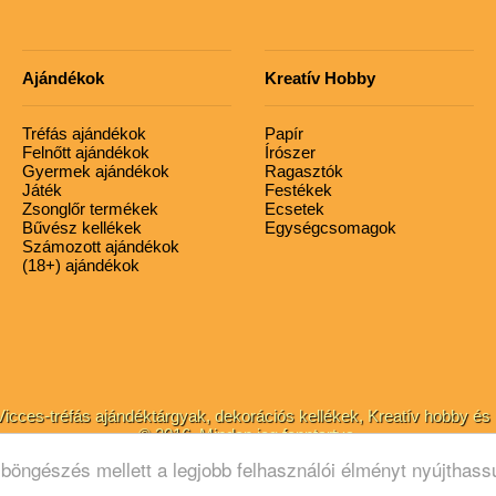
Ajándékok
Kreatív Hobby
Tréfás ajándékok
Papír
Felnőtt ajándékok
Írószer
Gyermek ajándékok
Ragasztók
Játék
Festékek
Zsonglőr termékek
Ecsetek
Bűvész kellékek
Egységcsomagok
Számozott ajándékok
(18+) ajándékok
cces-tréfás ajándéktárgyak, dekorációs kellékek, Kreatív hobby és 
© 2016. Minden jog fenntartva.
böngészés mellett a legjobb felhasználói élményt nyújthass