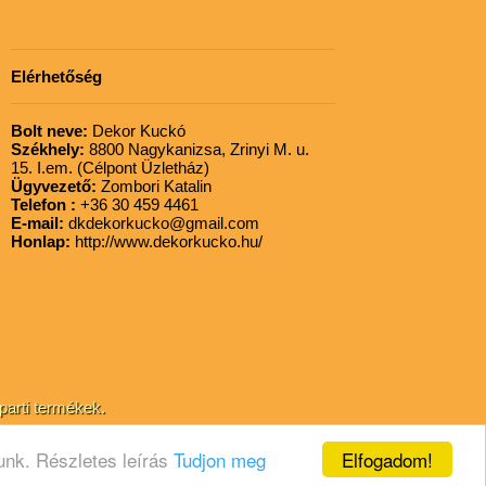
Elérhetőség
Bolt neve:
Dekor Kuckó
Székhely:
8800 Nagykanizsa, Zrinyi M. u.
15. I.em. (Célpont Üzletház)
Ügyvezető:
Zombori Katalin
Telefon :
+36 30 459 4461
E-mail:
dkdekorkucko@gmail.com
Honlap:
http://www.dekorkucko.hu/
parti termékek.
Elfogadom!
unk. Részletes leírás
Tudjon meg