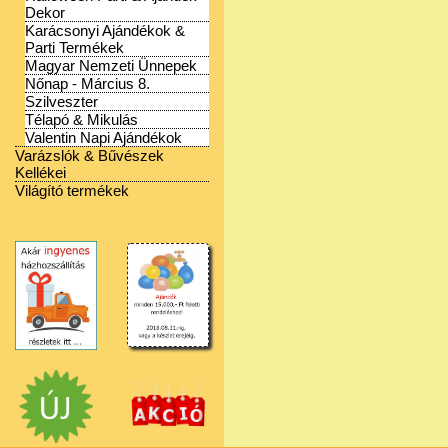
Dekor
Karácsonyi Ajándékok &
Parti Termékek
Magyar Nemzeti Ünnepek
Nőnap - Március 8.
Szilveszter
Télapó & Mikulás
Valentin Napi Ajándékok
Varázslók & Bűvészek
Kellékei
Világító termékek