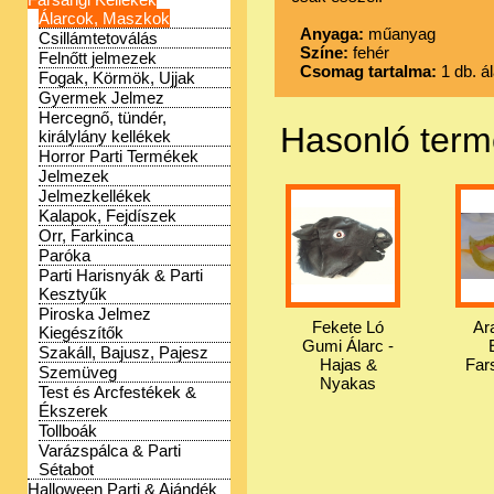
Álarcok, Maszkok
Anyaga:
műanyag
Csillámtetoválás
Színe:
fehér
Felnőtt jelmezek
Csomag tartalma:
1 db. á
Fogak, Körmök, Ujjak
Gyermek Jelmez
Hercegnő, tündér,
Hasonló ter
királylány kellékek
Horror Parti Termékek
Jelmezek
Jelmezkellékek
Kalapok, Fejdíszek
Orr, Farkinca
Paróka
Parti Harisnyák & Parti
Kesztyűk
Piroska Jelmez
Fekete Ló
Ar
Kiegészítők
Gumi Álarc -
Szakáll, Bajusz, Pajesz
Hajas &
Far
Szemüveg
Nyakas
Test és Arcfestékek &
Ékszerek
Tollboák
Varázspálca & Parti
Sétabot
Halloween Parti & Ajándék