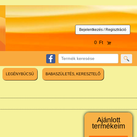
Bejelentkezés / Regisztráció
0 Ft
LEGÉNYBÚCSÚ
BABASZÜLETÉS, KERESZTELŐ
Ajánlott
termékeim