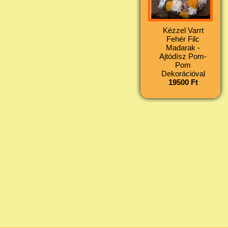
Kézzel Varrt
Fehér Filc
Madarak -
Ajtódísz Pom-
Pom
Dekorációval
19500 Ft