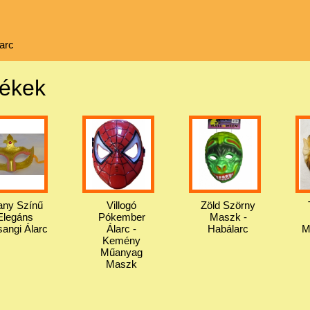
larc
mékek
any Színű
Villogó
Zöld Szörny
Elegáns
Pókember
Maszk -
sangi Álarc
Álarc -
Habálarc
M
Kemény
Műanyag
Maszk