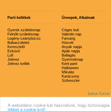
Parti kellékek
Ünnepek, Alkalmak
Gyerek születésnap
Céges buli
Felnőtt születésnap
Valentin nap
Legény-Leánybúcsú
Farsang
Babaszületés
Húsvét
Keresztelő
Anyák napja
Esküvő
Apák napja
Lufi
Ballagás
Jelmez
Gyermeknap
Jelmez kellék
Kerti parti
Halloween
Mikulás
Karácsony
Szilveszter
Dekor Kuckó-Vi
A weboldalon cookie-kat használunk, hogy biztonságos 
többet a cookie-król!