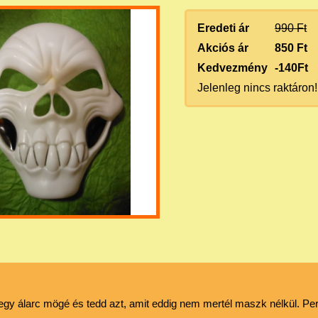
Eredeti ár
990 Ft
Akciós ár
850 Ft
Kedvezmény
-140Ft
Jelenleg nincs raktáron!
 egy álarc mögé és tedd azt, amit eddig nem mertél maszk nélkül. Pe