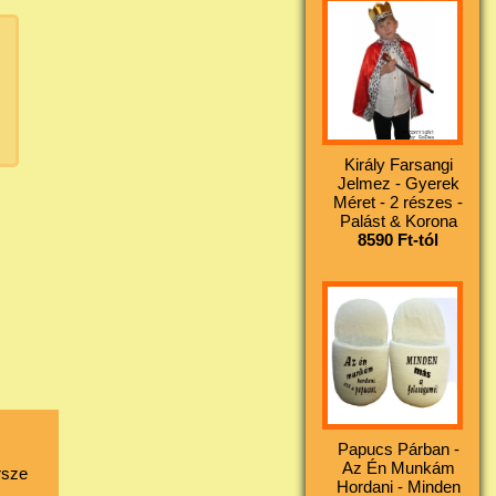
Király Farsangi
Jelmez - Gyerek
Méret - 2 részes -
Palást & Korona
8590 Ft-tól
Papucs Párban -
Az Én Munkám
rsze
Hordani - Minden