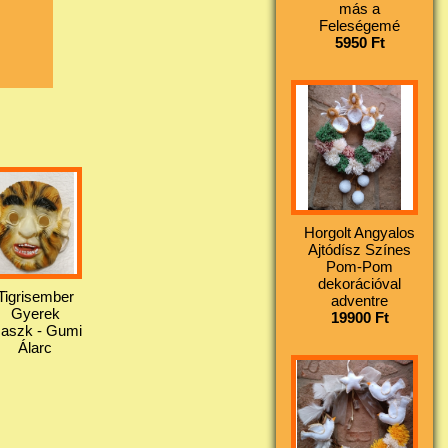
más a
Feleségemé
5950 Ft
Horgolt Angyalos
Ajtódísz Színes
Pom-Pom
dekorációval
Tigrisember
adventre
Gyerek
19900 Ft
aszk - Gumi
Álarc