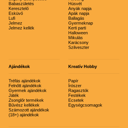
Babaszületés
Húsvét
Keresztelő
Anyák napja
Esküvő
Apák napja
Lufi
Ballagás
Jelmez
Gyermeknap
Jelmez kellék
Kerti parti
Halloween
Mikulás
Karácsony
Szilveszter
Ajándékok
Kreatív Hobby
Tréfás ajándékok
Papír
Felnőtt ajándékok
Írószer
Gyermek ajándékok
Ragasztók
Játék
Festékek
Zsonglőr termékek
Ecsetek
Bűvész kellékek
Egységcsomagok
Számozott ajándékok
(18+) ajándékok