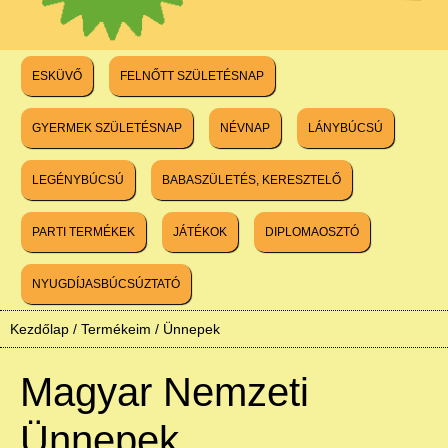
ESKÜVŐ
FELNŐTT SZÜLETÉSNAP
GYERMEK SZÜLETÉSNAP
NÉVNAP
LÁNYBÚCSÚ
LEGÉNYBÚCSÚ
BABASZÜLETÉS, KERESZTELŐ
PARTI TERMÉKEK
JÁTÉKOK
DIPLOMAOSZTÓ
NYUGDÍJASBÚCSÚZTATÓ
Kezdőlap
/
Termékeim
/
Ünnepek
Magyar Nemzeti
Ünnepek