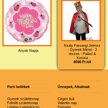
Király Farsangi Jelmez
- Gyerek Méret - 2
Anyák Napja
részes - Palást &
Korona
8590 Ft-tól
Parti kellékek
Ünnepek, Alkalmak
Gyerek születésnap
Céges buli
Felnőtt születésnap
Valentin nap
Legény-Leánybúcsú
Farsang