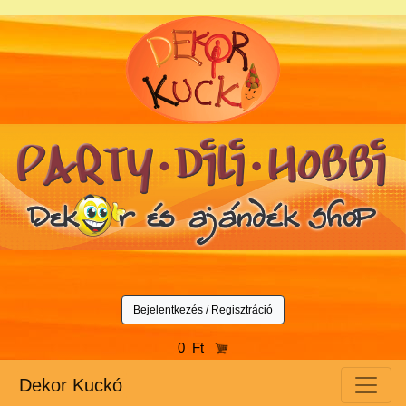
Bejelentkezés / Regisztráció
0 Ft
Dekor Kuckó