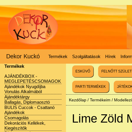
Dekor Kuckó
Termékek
Szolgáltatások
Hírek
Infor
Termékek
ESKÜVŐ
FELNŐTT SZÜLE
AJÁNDÉKBOX -
MEGLEPETÉSCSOMAGOK
Ajándékok Nyugdíjba
PARTI TERMÉKEK
JÁTÉKO
Vonulás Alkalmából
Ajándéktárgy
Kezdőlap
/
Termékeim
/
Modellez
Ballagás, Diplomaosztó
BULIS Cuccok - Csattanó
Ajándékok
Lime Zöld 
Csomagolás
Dekorációs Kellékek,
Kiegészítők