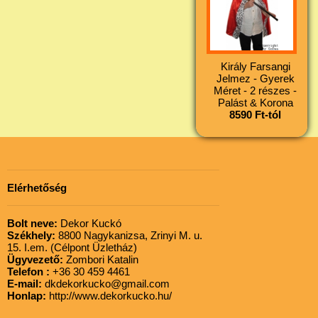
Király Farsangi
Jelmez - Gyerek
Méret - 2 részes -
Palást & Korona
8590 Ft-tól
Elérhetőség
Bolt neve:
Dekor Kuckó
Székhely:
8800 Nagykanizsa, Zrinyi M. u.
15. I.em. (Célpont Üzletház)
Ügyvezető:
Zombori Katalin
Telefon :
+36 30 459 4461
E-mail:
dkdekorkucko@gmail.com
Honlap:
http://www.dekorkucko.hu/