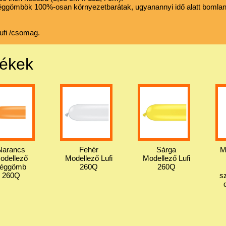
léggömbök 100%-osan környezetbarátak, ugyanannyi idő alatt bomlan
lufi /csomag.
mékek
Narancs
Fehér
Sárga
M
odellező
Modellező Lufi
Modellező Lufi
Léggömb
260Q
260Q
260Q
s