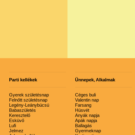
Parti kellékek
Ünnepek, Alkalmak
Gyerek születésnap
Céges buli
Felnőtt születésnap
Valentin nap
Legény-Leánybúcsú
Farsang
Babaszületés
Húsvét
Keresztelő
Anyák napja
Esküvő
Apák napja
Lufi
Ballagás
Jelmez
Gyermeknap