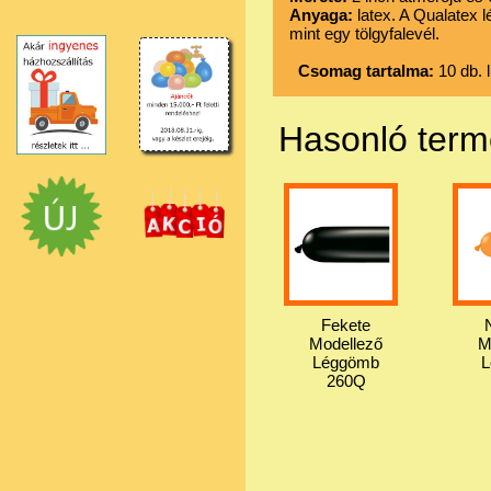
Anyaga:
latex. A Qualatex 
mint egy tölgyfalevél.
Csomag tartalma:
10 db. 
Hasonló ter
Fekete
Modellező
M
Léggömb
260Q