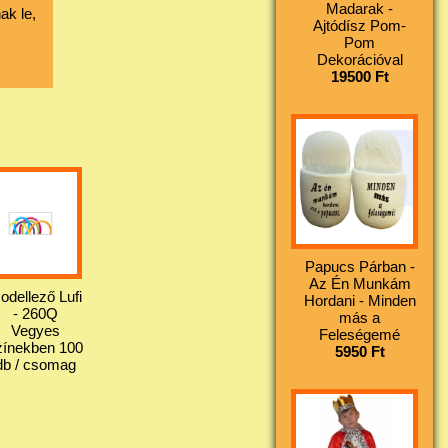
Madarak -
ak le,
Ajtódísz Pom-
Pom
Dekorációval
19500 Ft
Papucs Párban -
Az Én Munkám
odellező Lufi
Hordani - Minden
- 260Q
más a
Vegyes
Feleségemé
zínekben 100
5950 Ft
db / csomag