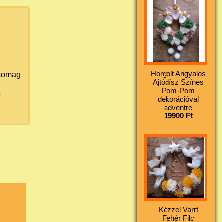
Horgolt Angyalos
somag
Ajtódísz Színes
Pom-Pom
b
dekorációval
adventre
19900 Ft
Kézzel Varrt
Fehér Filc