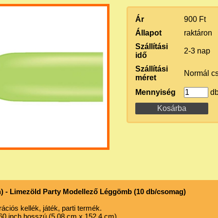
Ár
900 Ft
Állapot
raktáron
Szállítási
2-3 nap
idő
Szállítási
Normál c
méret
Mennyiség
d
) - Limezöld Party Modellező Léggömb (10 db/csomag)
ciós kellék, játék, parti termék.
60 inch hosszú (5,08 cm x 152,4 cm).