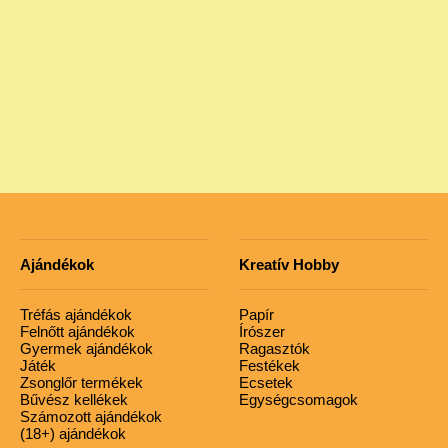
Ajándékok
Kreatív Hobby
Tréfás ajándékok
Papír
Felnőtt ajándékok
Írószer
Gyermek ajándékok
Ragasztók
Játék
Festékek
Zsonglőr termékek
Ecsetek
Bűvész kellékek
Egységcsomagok
Számozott ajándékok
(18+) ajándékok