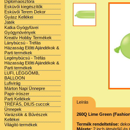
Diplomaosztóra
Esküvői kiegészítők
Esküvői Terem Dekor
Gyász Kellékei
Játék
Katka Gyógyfüvei
Gyógynövények
Kreatív Hobby Termékek
Lánybúcsú - Tréfás
Házasság Előtti Ajándékok &
Parti termékek
Legénybúcsú - Tréfás
Házasság Előtti Ajándékok &
Parti termékek
LUFI, LÉGGÖMB,
BALLOON
Lufivirág
Márton Napi Ünnepre
Papír-írószer
Parti Kellékek
Leírás
TRÉFÁS, DILIS cuccok
Ünnepek
260Q Lime Green (Fashion
Varázslók & Bűvészek
Kellékei
Termék rendeltetése:
dekorá
Világító termékek
Mérete:
2 inch átmérőjű és 