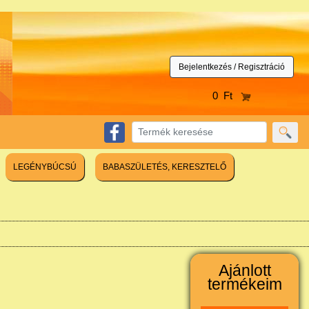
Bejelentkezés / Regisztráció
0 Ft
LEGÉNYBÚCSÚ
BABASZÜLETÉS, KERESZTELŐ
Ajánlott
termékeim