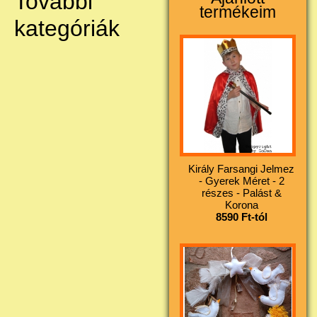
További
termékeim
kategóriák
Király Farsangi Jelmez
- Gyerek Méret - 2
részes - Palást &
Korona
8590 Ft-tól