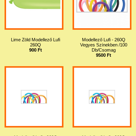
Lime Zöld Modellező Lufi
Modellező Lufi - 260Q
260Q
Vegyes Színekben /100
900 Ft
Db/Csomag
9500 Ft