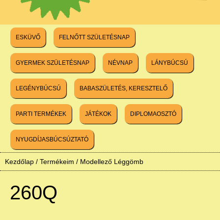
ESKÜVŐ
FELNŐTT SZÜLETÉSNAP
GYERMEK SZÜLETÉSNAP
NÉVNAP
LÁNYBÚCSÚ
LEGÉNYBÚCSÚ
BABASZÜLETÉS, KERESZTELŐ
PARTI TERMÉKEK
JÁTÉKOK
DIPLOMAOSZTÓ
NYUGDÍJASBÚCSÚZTATÓ
Kezdőlap
/
Termékeim
/
Modellező Léggömb
260Q