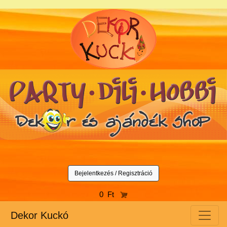
Bejelentkezés / Regisztráció
0 Ft
Dekor Kuckó