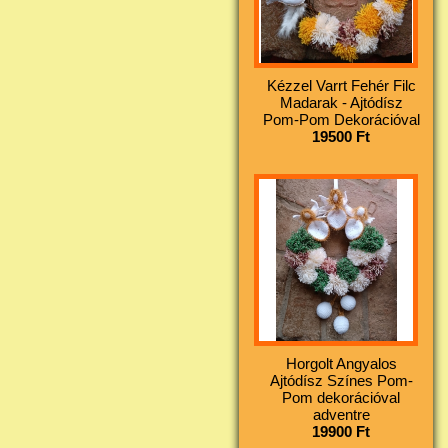
Kézzel Varrt Fehér Filc
Madarak - Ajtódísz
Pom-Pom Dekorációval
19500 Ft
Horgolt Angyalos
Ajtódísz Színes Pom-
Pom dekorációval
adventre
19900 Ft