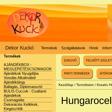
Dekor Kuckó
Termékek
Szolgáltatások
Hírek
Infor
Termékek
ESKÜVŐ
FELNŐTT SZÜLE
AJÁNDÉKBOX -
MEGLEPETÉSCSOMAGOK
Ajándékok Nyugdíjba
PARTI TERMÉKEK
JÁTÉKO
Vonulás Alkalmából
Ajándéktárgy
Kezdőlap
/
Termékeim
/
Kreatív 
Ballagás, Diplomaosztó
BULIS Cuccok - Csattanó
Ajándékok
Hungarocell
Csomagolás
Dekorációs Kellékek,
Kiegészítők