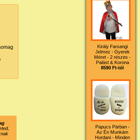
Király Farsangi
somag
Jelmez - Gyerek
Méret - 2 részes -
b
Palást & Korona
8590 Ft-tól
ag
Papucs Párban -
eted,
Az Én Munkám
knak
Hordani - Minden