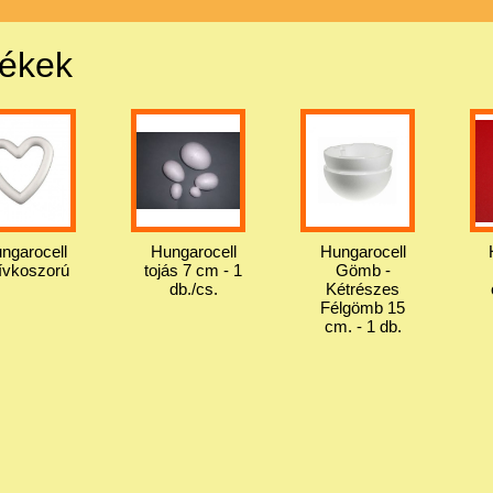
mékek
ngarocell
Hungarocell
Hungarocell
ívkoszorú
tojás 7 cm - 1
Gömb -
db./cs.
Kétrészes
Félgömb 15
cm. - 1 db.