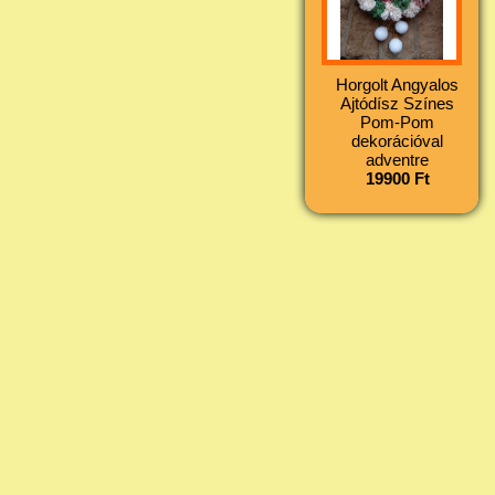
Horgolt Angyalos
Ajtódísz Színes
Pom-Pom
dekorációval
adventre
19900 Ft