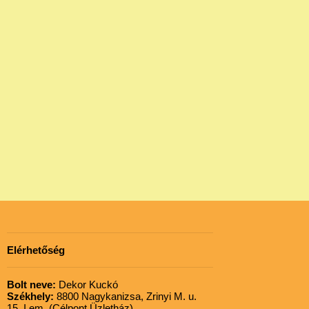
Elérhetőség
Bolt neve:
Dekor Kuckó
Székhely:
8800 Nagykanizsa, Zrinyi M. u.
15. I.em. (Célpont Üzletház)