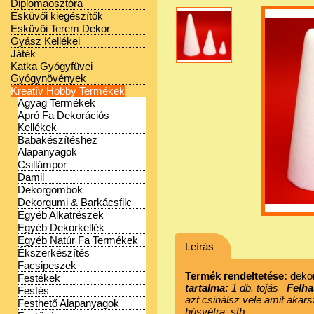
Diplomaosztóra
Esküvői kiegészítők
Esküvői Terem Dekor
Gyász Kellékei
Játék
Katka Gyógyfüvei
Gyógynövények
Kreatív Hobby Termékek
Agyag Termékek
Apró Fa Dekorációs
Kellékek
Babakészítéshez
Alapanyagok
Csillámpor
Damil
Dekorgombok
Dekorgumi & Barkácsfilc
Egyéb Alkatrészek
Egyéb Dekorkellék
Egyéb Natúr Fa Termékek
Leírás
Ékszerkészítés
Facsipeszek
Termék rendeltetése:
dekor
Festékek
tartalma:
1 db. tojás
Felha
Festés
azt csinálsz vele amit akarsz
Festhető Alapanyagok
húsvétra, stb.