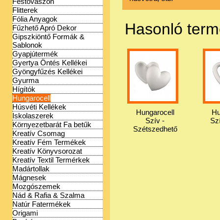
Festővászon
Flitterek
Fólia Anyagok
Hasonló ter
Fűzhető Apró Dekor
Gipszkiöntő Formák &
Sablonok
Gyapjútermék
Gyertya Öntés Kellékei
Gyöngyfűzés Kellékei
Gyurma
Hígítók
Hungarocell
Húsvéti Kellékek
Hungarocell
Hu
Iskolaszerek
Szív -
Sz
Környezetbarát Fa betűk
Szétszedhető
Kreatív Csomag
Kreatív Fém Termékek
Kreatív Könyvsorozat
Kreatív Textil Termérkek
Madártollak
Mágnesek
Mozgószemek
Nád & Rafia & Szalma
Natúr Fatermékek
Origami