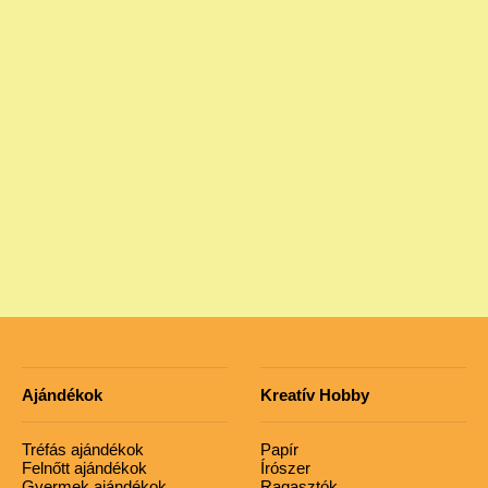
Ajándékok
Kreatív Hobby
Tréfás ajándékok
Papír
Felnőtt ajándékok
Írószer
Gyermek ajándékok
Ragasztók