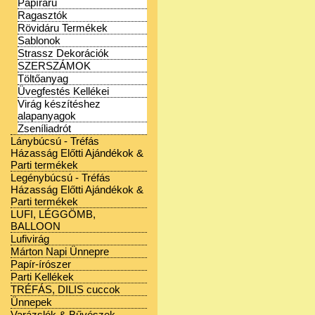
Papíráru
Ragasztók
Rövidáru Termékek
Sablonok
Strassz Dekorációk
SZERSZÁMOK
Töltőanyag
Üvegfestés Kellékei
Virág készítéshez
alapanyagok
Zseníliadrót
Lánybúcsú - Tréfás
Házasság Előtti Ajándékok &
Parti termékek
Legénybúcsú - Tréfás
Házasság Előtti Ajándékok &
Parti termékek
LUFI, LÉGGÖMB,
BALLOON
Lufivirág
Márton Napi Ünnepre
Papír-írószer
Parti Kellékek
TRÉFÁS, DILIS cuccok
Ünnepek
Varázslók & Bűvészek