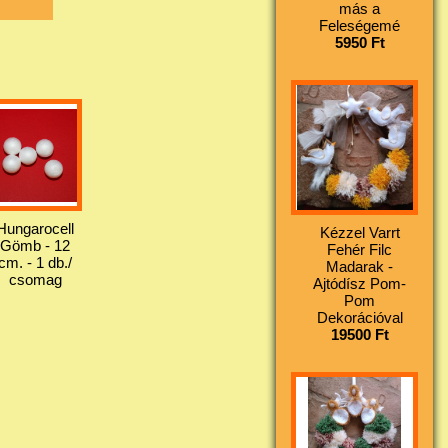
más a
Feleségemé
5950 Ft
Hungarocell
Kézzel Varrt
Gömb - 12
Fehér Filc
cm. - 1 db./
Madarak -
csomag
Ajtódísz Pom-
Pom
Dekorációval
19500 Ft