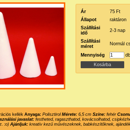
Ár
75 Ft
Állapot
raktáron
Szállítási
2-3 nap
idő
Szállítási
Normál c
méret
Mennyiség
d
ációs kellék
Anyaga:
Polisztirol
Mérete:
6,5 cm
Színe:
fehér
Csom
sználási javaslat:
festheted, ragaszthatod, kovácsolhatod, csipkézh
. :o)
Ajánljuk:
kreatív kezű művészeknek, babkészítőknek, ajándé