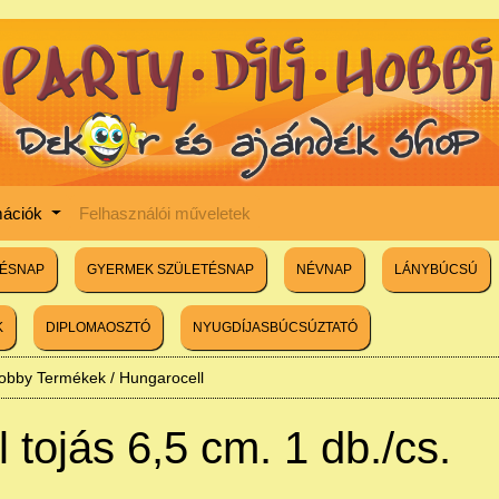
mációk
Felhasználói műveletek
TÉSNAP
GYERMEK SZÜLETÉSNAP
NÉVNAP
LÁNYBÚCSÚ
K
DIPLOMAOSZTÓ
NYUGDÍJASBÚCSÚZTATÓ
Hobby Termékek
/
Hungarocell
 tojás 6,5 cm. 1 db./cs.