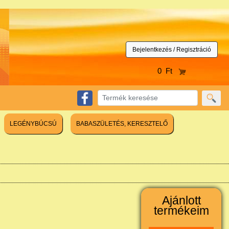
Bejelentkezés / Regisztráció
0 Ft
LEGÉNYBÚCSÚ
BABASZÜLETÉS, KERESZTELŐ
Ajánlott
termékeim