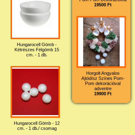
19500 Ft
Hungarocell Gömb -
Kétrészes Félgömb 15
cm. - 1 db.
Horgolt Angyalos
Ajtódísz Színes Pom-
Pom dekorációval
adventre
19900 Ft
Hungarocell Gömb - 12
cm. - 1 db./ csomag