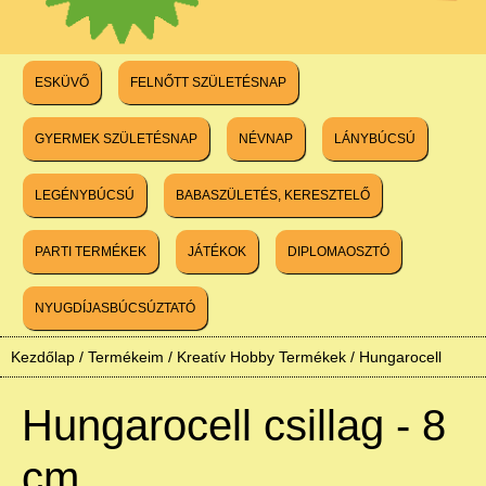
ESKÜVŐ
FELNŐTT SZÜLETÉSNAP
GYERMEK SZÜLETÉSNAP
NÉVNAP
LÁNYBÚCSÚ
LEGÉNYBÚCSÚ
BABASZÜLETÉS, KERESZTELŐ
PARTI TERMÉKEK
JÁTÉKOK
DIPLOMAOSZTÓ
NYUGDÍJASBÚCSÚZTATÓ
Kezdőlap
/
Termékeim
/
Kreatív Hobby Termékek
/
Hungarocell
Hungarocell csillag - 8
cm.