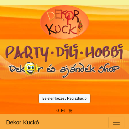
Bejelentkezés / Regisztráció
0 Ft
Dekor Kuckó