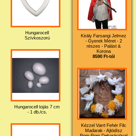
Hungarocell
Király Farsangi Jelmez
Szívkoszorú
- Gyerek Méret - 2
részes - Palást &
Korona
8590 Ft-tól
Hungarocell tojás 7 cm
- 1 db./cs.
Kézzel Varrt Fehér Filc
Madarak - Ajtódísz
Pom-Pom Dekorációval