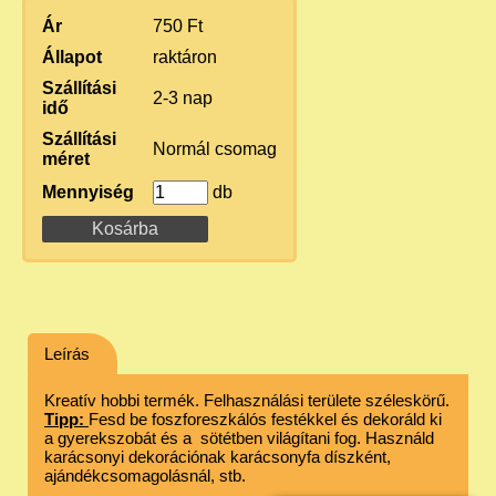
Ár
750 Ft
Állapot
raktáron
Szállítási
2-3 nap
idő
Szállítási
Normál csomag
méret
Mennyiség
db
Leírás
Kreatív hobbi termék. Felhasználási területe széleskörű.
Tipp:
Fesd be foszforeszkálós festékkel és dekoráld ki
a gyerekszobát és a sötétben világítani fog. Használd
karácsonyi dekorációnak karácsonyfa díszként,
ajándékcsomagolásnál, stb.