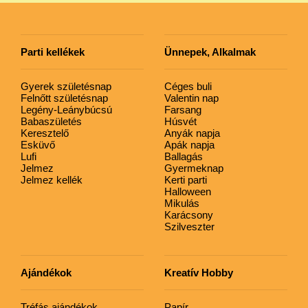
Parti kellékek
Ünnepek, Alkalmak
Gyerek születésnap
Céges buli
Felnőtt születésnap
Valentin nap
Legény-Leánybúcsú
Farsang
Babaszületés
Húsvét
Keresztelő
Anyák napja
Esküvő
Apák napja
Lufi
Ballagás
Jelmez
Gyermeknap
Jelmez kellék
Kerti parti
Halloween
Mikulás
Karácsony
Szilveszter
Ajándékok
Kreatív Hobby
Tréfás ajándékok
Papír