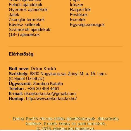
Felnőtt ajándékok
Írószer
Gyermek ajándékok
Ragasztók
Játék
Festékek
Zsonglőr termékek
Ecsetek
Bűvész kellékek
Egységcsomagok
Számozott ajándékok
(18+) ajándékok
Elérhetőség
Bolt neve:
Dekor Kuckó
Székhely:
8800 Nagykanizsa, Zrinyi M. u. 15. I.em.
(Célpont Üzletház)
Ügyvezető:
Zombori Katalin
Telefon :
+36 30 459 4461
E-mail:
dkdekorkucko@gmail.com
Honlap:
http://www.dekorkucko.hu/
Dekor Kuckó-Vicces-tréfás ajándéktárgyak, dekorációs
kellékek, Kreatív hobby és parti termékek.
© 2016. Minden jog fenntartva.