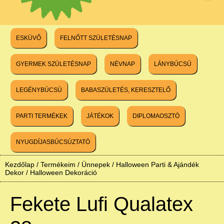
ESKÜVŐ
FELNŐTT SZÜLETÉSNAP
GYERMEK SZÜLETÉSNAP
NÉVNAP
LÁNYBÚCSÚ
LEGÉNYBÚCSÚ
BABASZÜLETÉS, KERESZTELŐ
PARTI TERMÉKEK
JÁTÉKOK
DIPLOMAOSZTÓ
NYUGDÍJASBÚCSÚZTATÓ
Kezdőlap
/
Termékeim
/
Ünnepek
/
Halloween Parti & Ajándék
Dekor
/
Halloween Dekoráció
Fekete Lufi Qualatex