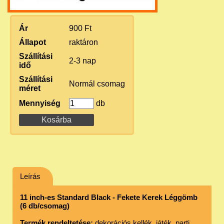
Ár
900 Ft
Állapot
raktáron
Szállítási
2-3 nap
idő
Szállítási
Normál csomag
méret
Mennyiség
db
Leírás
11 inch-es Standard Black - Fekete Kerek Léggömb
(6 db/csomag)
Termék rendeltetése:
dekorációs kellék, játék, parti