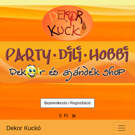
Bejelentkezés / Regisztráció
0 Ft
Dekor Kuckó