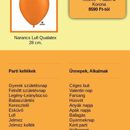
Korona
8590 Ft-tól
Narancs Lufi Qualatex
28 cm.
Parti kellékek
Ünnepek, Alkalmak
Gyerek születésnap
Céges buli
Felnőtt születésnap
Valentin nap
Legény-Leánybúcsú
Farsang
Babaszületés
Húsvét
Keresztelő
Anyák napja
Esküvő
Apák napja
Lufi
Ballagás
Jelmez
Gyermeknap
Jelmez kellék
Kerti parti
Halloween