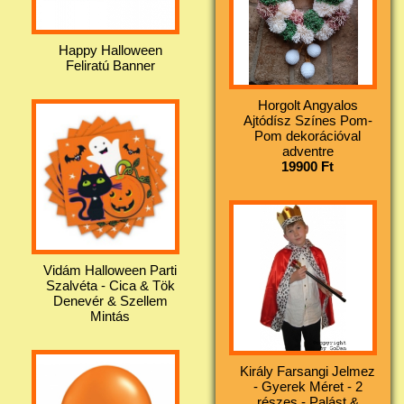
Happy Halloween
Feliratú Banner
Horgolt Angyalos
Ajtódísz Színes Pom-
Pom dekorációval
adventre
19900 Ft
Vidám Halloween Parti
Szalvéta - Cica & Tök
Denevér & Szellem
Mintás
Király Farsangi Jelmez
- Gyerek Méret - 2
részes - Palást &