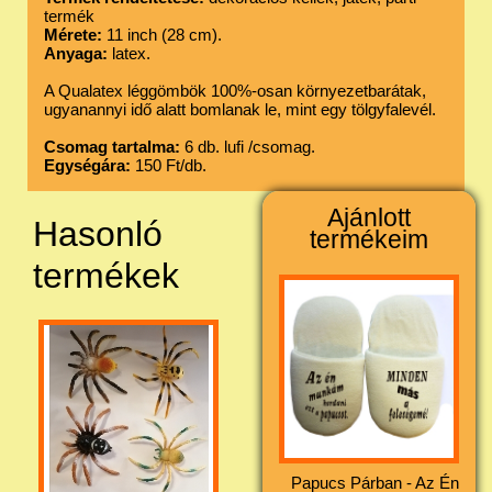
termék
Mérete:
11 inch (28 cm).
Anyaga:
latex.
A Qualatex léggömbök 100%-osan környezetbarátak,
ugyanannyi idő alatt bomlanak le, mint egy tölgyfalevél.
Csomag tartalma:
6 db. lufi /csomag.
Egységára:
150 Ft/db.
Ajánlott
Hasonló
termékeim
termékek
Papucs Párban - Az Én