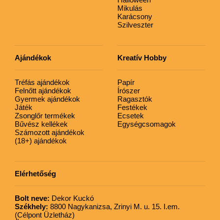
Mikulás
Karácsony
Szilveszter
Ajándékok
Kreatív Hobby
Tréfás ajándékok
Papír
Felnőtt ajándékok
Írószer
Gyermek ajándékok
Ragasztók
Játék
Festékek
Zsonglőr termékek
Ecsetek
Bűvész kellékek
Egységcsomagok
Számozott ajándékok
(18+) ajándékok
Elérhetőség
Bolt neve:
Dekor Kuckó
Székhely:
8800 Nagykanizsa, Zrinyi M. u. 15. I.em.
(Célpont Üzletház)