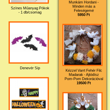
Munkám Hordani -
Minden más a
Színes Műanyag Pókok
Feleségemé
- 1 db/csomag
5950 Ft
Denevér Síp
Kézzel Varrt Fehér Filc
Madarak - Ajtódísz
Pom-Pom Dekorációval
19500 Ft