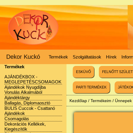
Dekor Kuckó
Termékek
Szolgáltatások
Hírek
Infor
Termékek
ESKÜVŐ
FELNŐTT SZÜLE
AJÁNDÉKBOX -
MEGLEPETÉSCSOMAGOK
Ajándékok Nyugdíjba
PARTI TERMÉKEK
JÁTÉKO
Vonulás Alkalmából
Ajándéktárgy
Kezdőlap
/
Termékeim
/
Ünnepek
Ballagás, Diplomaosztó
BULIS Cuccok - Csattanó
Ajándékok
Csomagolás
Dekorációs Kellékek,
Kiegészítők