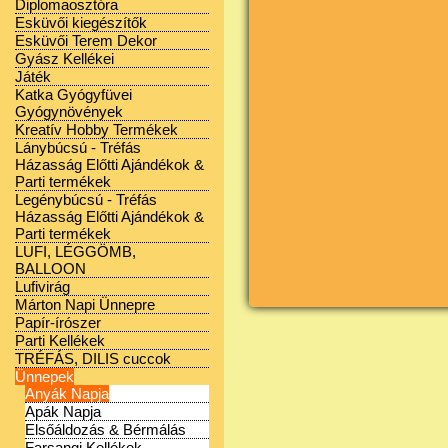
Diplomaosztóra
Esküvői kiegészítők
Esküvői Terem Dekor
Gyász Kellékei
Játék
Katka Gyógyfüvei
Gyógynövények
Kreatív Hobby Termékek
Lánybúcsú - Tréfás
Házasság Előtti Ajándékok &
Parti termékek
Legénybúcsú - Tréfás
Házasság Előtti Ajándékok &
Parti termékek
LUFI, LÉGGÖMB,
BALLOON
Lufivirág
Márton Napi Ünnepre
Papír-írószer
Parti Kellékek
TRÉFÁS, DILIS cuccok
Ünnepek
Anyák Napja
Apák Napja
Elsőáldozás & Bérmálás
Farsangi Kellékek