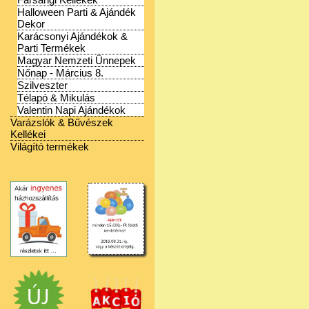
Halloween Parti & Ajándék
Dekor
Karácsonyi Ajándékok &
Parti Termékek
Magyar Nemzeti Ünnepek
Nőnap - Március 8.
Szilveszter
Télapó & Mikulás
Valentin Napi Ajándékok
Varázslók & Bűvészek
Kellékei
Világító termékek