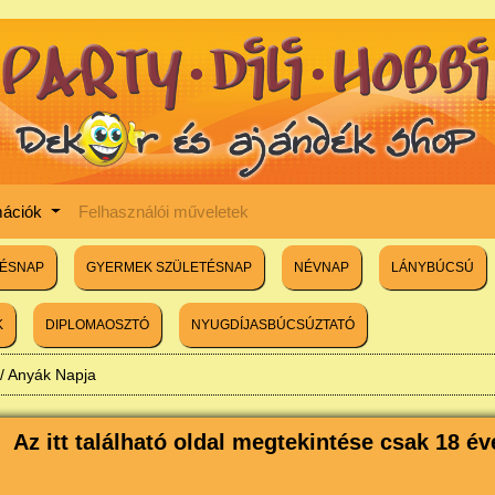
mációk
Felhasználói műveletek
TÉSNAP
GYERMEK SZÜLETÉSNAP
NÉVNAP
LÁNYBÚCSÚ
K
DIPLOMAOSZTÓ
NYUGDÍJASBÚCSÚZTATÓ
/
Anyák Napja
Az itt található oldal megtekintése csak 18 éve