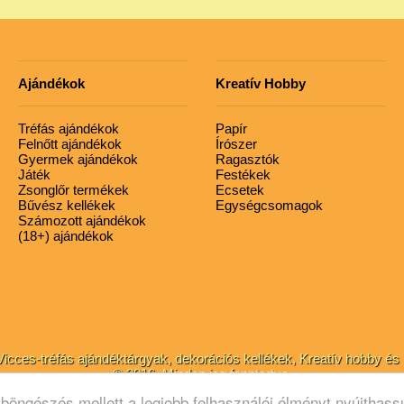
Ajándékok
Kreatív Hobby
Tréfás ajándékok
Papír
Felnőtt ajándékok
Írószer
Gyermek ajándékok
Ragasztók
Játék
Festékek
Zsonglőr termékek
Ecsetek
Bűvész kellékek
Egységcsomagok
Számozott ajándékok
(18+) ajándékok
cces-tréfás ajándéktárgyak, dekorációs kellékek, Kreatív hobby és 
© 2016. Minden jog fenntartva.
böngészés mellett a legjobb felhasználói élményt nyújthass