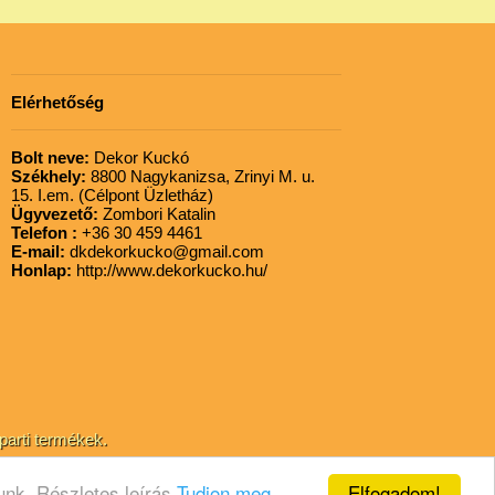
Elérhetőség
Bolt neve:
Dekor Kuckó
Székhely:
8800 Nagykanizsa, Zrinyi M. u.
15. I.em. (Célpont Üzletház)
Ügyvezető:
Zombori Katalin
Telefon :
+36 30 459 4461
E-mail:
dkdekorkucko@gmail.com
Honlap:
http://www.dekorkucko.hu/
parti termékek.
Elfogadom!
unk. Részletes leírás
Tudjon meg