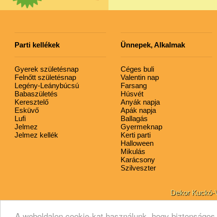
Parti kellékek
Ünnepek, Alkalmak
Gyerek születésnap
Céges buli
Felnőtt születésnap
Valentin nap
Legény-Leánybúcsú
Farsang
Babaszületés
Húsvét
Keresztelő
Anyák napja
Esküvő
Apák napja
Lufi
Ballagás
Jelmez
Gyermeknap
Jelmez kellék
Kerti parti
Halloween
Mikulás
Karácsony
Szilveszter
Dekor Kuckó-Vi
A weboldalon cookie-kat használunk, hogy biztonságos 