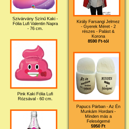
Szivárvány Színű Kaki -
Király Farsangi Jelmez
Fólia Lufi Valentin Napra
- Gyerek Méret - 2
- 76 cm.
részes - Palást &
Korona
8590 Ft-tól
Pink Kaki Fólia Lufi
Rózsával - 60 cm.
Papucs Párban - Az Én
Munkám Hordani -
Minden más a
Feleségemé
5950 Ft