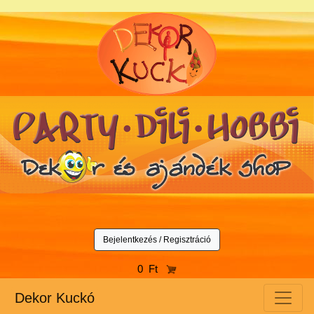
Bejelentkezés / Regisztráció
0 Ft
Dekor Kuckó