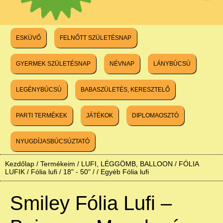
ESKÜVŐ
FELNŐTT SZÜLETÉSNAP
GYERMEK SZÜLETÉSNAP
NÉVNAP
LÁNYBÚCSÚ
LEGÉNYBÚCSÚ
BABASZÜLETÉS, KERESZTELŐ
PARTI TERMÉKEK
JÁTÉKOK
DIPLOMAOSZTÓ
NYUGDÍJASBÚCSÚZTATÓ
Kezdőlap
/
Termékeim
/
LUFI, LÉGGÖMB, BALLOON
/
FÓLIA
LUFIK
/
Fólia lufi / 18" - 50" /
/
Egyéb Fólia lufi
Smiley Fólia Lufi –