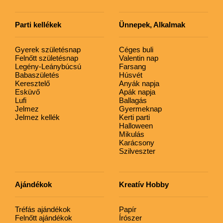
Parti kellékek
Ünnepek, Alkalmak
Gyerek születésnap
Céges buli
Felnőtt születésnap
Valentin nap
Legény-Leánybúcsú
Farsang
Babaszületés
Húsvét
Keresztelő
Anyák napja
Esküvő
Apák napja
Lufi
Ballagás
Jelmez
Gyermeknap
Jelmez kellék
Kerti parti
Halloween
Mikulás
Karácsony
Szilveszter
Ajándékok
Kreatív Hobby
Tréfás ajándékok
Papír
Felnőtt ajándékok
Írószer