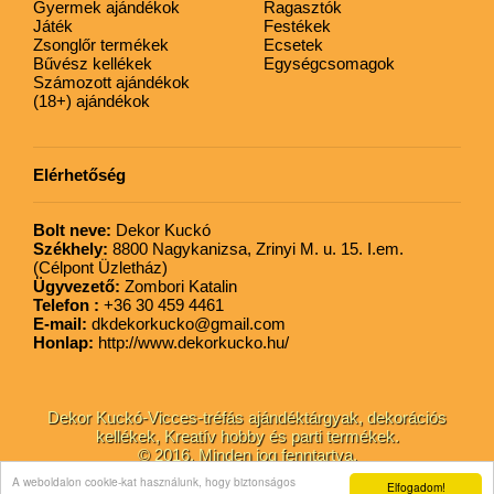
Gyermek ajándékok
Ragasztók
Játék
Festékek
Zsonglőr termékek
Ecsetek
Bűvész kellékek
Egységcsomagok
Számozott ajándékok
(18+) ajándékok
Elérhetőség
Bolt neve:
Dekor Kuckó
Székhely:
8800 Nagykanizsa, Zrinyi M. u. 15. I.em.
(Célpont Üzletház)
Ügyvezető:
Zombori Katalin
Telefon :
+36 30 459 4461
E-mail:
dkdekorkucko@gmail.com
Honlap:
http://www.dekorkucko.hu/
Dekor Kuckó-Vicces-tréfás ajándéktárgyak, dekorációs
kellékek, Kreatív hobby és parti termékek.
© 2016. Minden jog fenntartva.
A weboldalon cookie-kat használunk, hogy biztonságos
Elfogadom!