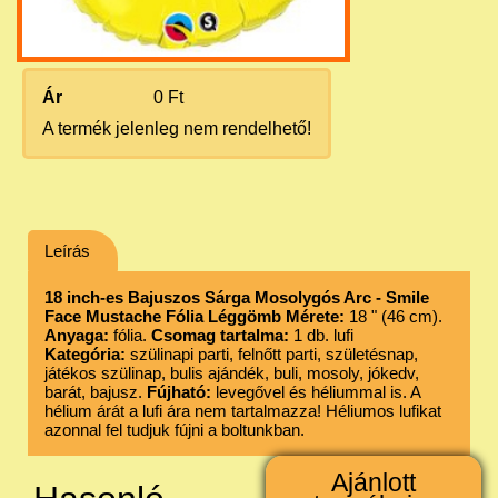
Ár
0 Ft
A termék jelenleg nem rendelhető!
Leírás
18 inch-es Bajuszos Sárga Mosolygós Arc - Smile
Face Mustache Fólia Léggömb
Mérete:
18 " (46 cm).
Anyaga:
fólia.
Csomag tartalma:
1 db. lufi
Kategória:
szülinapi parti, felnőtt parti, születésnap,
játékos szülinap, bulis ajándék, buli, mosoly, jókedv,
barát, bajusz.
Fújható:
levegővel és héliummal is. A
hélium árát a lufi ára nem tartalmazza! Héliumos lufikat
azonnal fel tudjuk fújni a boltunkban.
Ajánlott