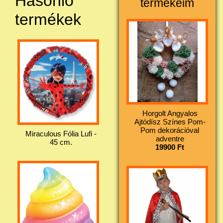
Hasonló
termékeim
termékek
Horgolt Angyalos
Ajtódísz Színes Pom-
Pom dekorációval
Miraculous Fólia Lufi -
adventre
45 cm.
19900 Ft