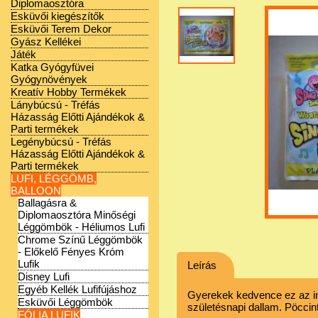
Diplomaosztóra
Esküvői kiegészítők
Esküvői Terem Dekor
Gyász Kellékei
Játék
Katka Gyógyfüvei
Gyógynövények
Kreatív Hobby Termékek
Lánybúcsú - Tréfás
Házasság Előtti Ajándékok &
Parti termékek
Legénybúcsú - Tréfás
Házasság Előtti Ajándékok &
Parti termékek
LUFI, LÉGGÖMB,
BALLOON
Ballagásra &
Diplomaosztóra Minőségi
Léggömbök - Héliumos Lufi
Chrome Színű Léggömbök
- Előkelő Fényes Króm
Lufik
Leírás
Disney Lufi
Egyéb Kellék Lufifújáshoz
Gyerekek kedvence ez az imá
Esküvői Léggömbök
születésnapi dallam. Pöccin
FÓLIA LUFIK