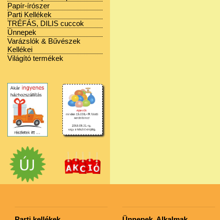
Papír-írószer
Parti Kellékek
TRÉFÁS, DILIS cuccok
Ünnepek
Varázslók & Bűvészek
Kellékei
Világító termékek
Parti kellékek
Ünnepek, Alkalmak