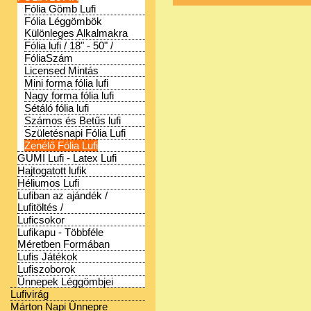
Fólia Gömb Lufi
Fólia Léggömbök
Különleges Alkalmakra
Fólia lufi / 18" - 50" /
FóliaSzám
Licensed Mintás
Mini forma fólia lufi
Nagy forma fólia lufi
Sétáló fólia lufi
Számos és Betűs lufi
Születésnapi Fólia Lufi
Zenélő Fólia Lufi
GUMI Lufi - Latex Lufi
Hajtogatott lufik
Héliumos Lufi
Lufiban az ajándék /
Lufitöltés /
Luficsokor
Lufikapu - Többféle
Méretben Formában
Lufis Játékok
Lufiszoborok
Ünnepek Léggömbjei
Lufivirág
Márton Napi Ünnepre