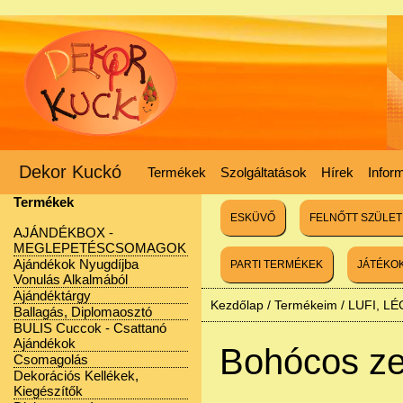
Dekor Kuckó
Termékek
Szolgáltatások
Hírek
Infor
Termékek
ESKÜVŐ
FELNŐTT SZÜLE
AJÁNDÉKBOX -
MEGLEPETÉSCSOMAGOK
Ajándékok Nyugdíjba
PARTI TERMÉKEK
JÁTÉKO
Vonulás Alkalmából
Ajándéktárgy
Kezdőlap
/
Termékeim
/
LUFI, L
Ballagás, Diplomaosztó
BULIS Cuccok - Csattanó
Ajándékok
Bohócos ze
Csomagolás
Dekorációs Kellékek,
Kiegészítők