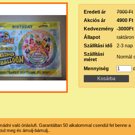
Eredeti ár
7900 Ft
Akciós ár
4900 Ft
Kedvezmény
-3000Ft
Állapot
raktáron
Szállítási idő
2-3 nap
Szállítási
Normál 
méret
Mennyiség
d
dni való óriáslufi. Garantáltan 50 alkalommal csendül fel benne a
tsd meg és ámulj-bámulj.
.