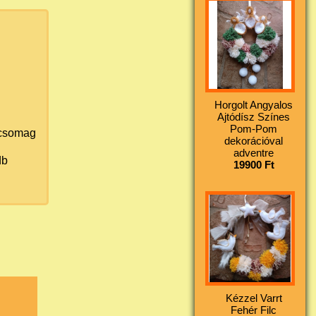
Horgolt Angyalos
Ajtódísz Színes
Pom-Pom
csomag
dekorációval
adventre
b
19900 Ft
Kézzel Varrt
Fehér Filc