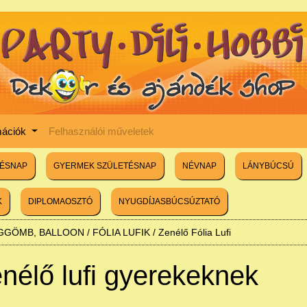
mációk
Felhasználói műveletek
TÉSNAP
GYERMEK SZÜLETÉSNAP
NÉVNAP
LÁNYBÚCSÚ
K
DIPLOMAOSZTÓ
NYUGDÍJASBÚCSÚZTATÓ
ÉGGÖMB, BALLOON
/
FÓLIA LUFIK
/
Zenélő Fólia Lufi
nélő lufi gyerekeknek