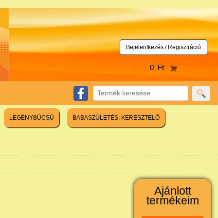
Bejelentkezés / Regisztráció
0 Ft
LEGÉNYBÚCSÚ
BABASZÜLETÉS, KERESZTELŐ
Ajánlott
termékeim